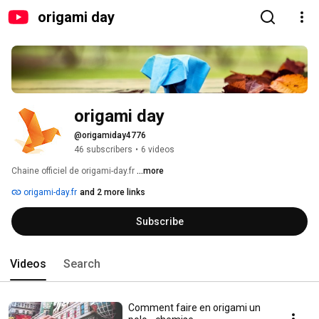
origami day
origami day
@origamiday4776
46 subscribers
•
6 videos
Chaine officiel de origami-day.fr 
...more
origami-day.fr
and 2 more links
Subscribe
Videos
Search
Comment faire en origami un