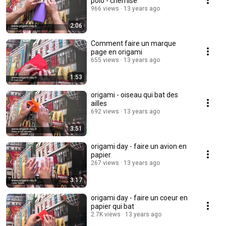
polo - chemise
966 views
13 years ago
2:06
Comment faire un marque
page en origami
655 views
13 years ago
1:53
origami - oiseau qui bat des
ailles
692 views
13 years ago
3:51
origami day - faire un avion en
papier
267 views
13 years ago
3:17
origami day - faire un coeur en
papier qui bat
2.7K views
13 years ago