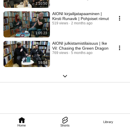
1:10:50
AIONI kirjailijatapaaminen |
Kirsti Runavik | Pohjoiset riimut
519 views
2 months ago
1:05:23
AIONI julkistamistilaisuus | Ike
Vil: Chasing the Green Dragon
769 views
5 months ago
59:54
Library
Home
Shorts