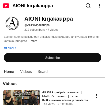
AIONI kirjakauppa
AIONI kirjakauppa
@AIONIkirjakauppa
212 subscribers
•
7 videos
Esoteeriseen kirjallisuuteen erikoistunut kirjakauppa-antikvariaatti Helsingin 
kantakaupungissa. 
...more
aioni.fi
Subscribe
Home
Videos
Search
Videos
AIONI kirjailijatapaaminen |
Matti Rautaniemi | Tapio
Kotkavuoren elämä ja kuolema
758 views
1 month ago