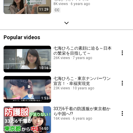
8K views
6 years ago
11:29
CC
Popular videos
七海ひろこの素顔に迫る～日本
の繁栄を目指して～
26K views
7 years ago
10:16
七海ひろこ - 東京ナンバーワン
宣言！ - 幸福実現党
23K views
10 years ago
1:53
33万6千着の防護服が東京都か
ら中国へ!?
16K views
6 years ago
14:50