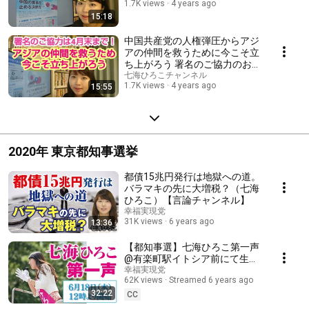
1.7K views
4 years ago
15:18
中国共産党の人権弾圧からアジ
アの仲間を救うために今こそ立
ち上がろう 署名のご協力のお願
いは4月末までです
七海ひろこチャンネル
1.7K views
4 years ago
15:55
2020年 東京都知事選挙
都債15兆円発行は地獄への道。
バラマキの先に大増税？（七海
ひろこ）【言論チャンネル】
幸福実現党
31K views
6 years ago
13:36
【都知事選】七海ひろこ第一声
@有楽町駅イトシア前にて生配
信！
幸福実現党
62K views
Streamed 6 years ago
32:22
CC