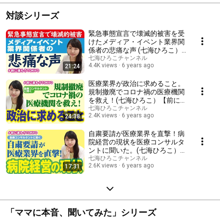
対談シリーズ
緊急事態宣言で壊滅的被害を受
けたメディア・イベント業界関
係者の悲痛な声 (七海ひろこ）
【前に進もうTOKYO】
七海ひろこチャンネル
4.4K views
6 years ago
21:24
医療業界が政治に求めること。
規制撤廃でコロナ禍の医療機関
を救え！(七海ひろこ）【前に
進もうTOKYO】
七海ひろこチャンネル
2.4K views
6 years ago
24:38
自粛要請が医療業界を直撃！病
院経営の現状を医療コンサルタ
ントに聞いた。(七海ひろこ）
【前に進もうTOKYO】
七海ひろこチャンネル
2.6K views
6 years ago
17:31
「ママに本音、聞いてみた」シリーズ