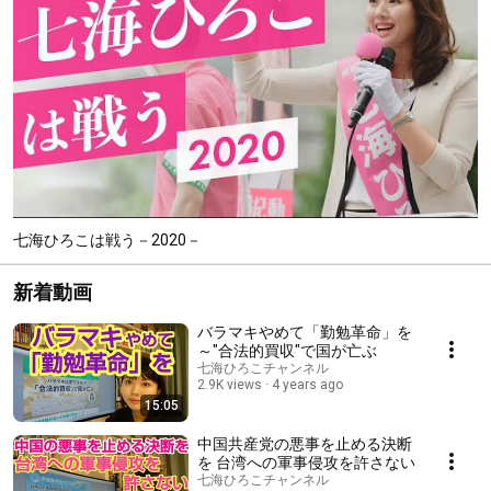
七海ひろこは戦う－2020－
新着動画
バラマキやめて「勤勉革命」を
～"合法的買収"で国が亡ぶ
七海ひろこチャンネル
2.9K views
4 years ago
15:05
中国共産党の悪事を止める決断
を 台湾への軍事侵攻を許さない
七海ひろこチャンネル