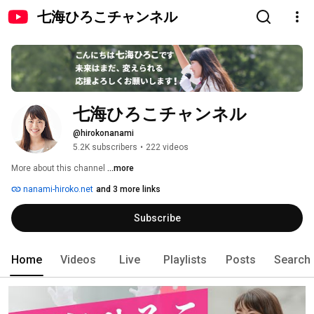
七海ひろこチャンネル
七海ひろこチャンネル
@hirokonanami
5.2K subscribers
•
222 videos
More about this channel
...more
nanami-hiroko.net
and 3 more links
Subscribe
Home
Videos
Live
Playlists
Posts
Search