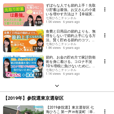
ずぼらな人でも節約上手！先取
り貯蓄は最強。お父さんの小遣
いを増やす方法は？【幸福実現
党 七海ひろこ×橋本えみ対談
七海ひろこチャンネル
1.5K views
6 years ago
6:09
シリーズ第二弾③】2020年2月
13日収録
食費と日用品の節約よりも、無
理をしないで節約上手になる方
法。賢く貯める節約のコツ。
【幸福実現党 七海ひろこ×橋
七海ひろこチャンネル
1.8K views
6 years ago
13:14
本えみ 対談シリーズ第二弾
②】
節約、お金の貯め方で家計防衛
術を身に着ける。コロナ不況
10％増税に負けないために。
【幸福実現党 七海ひろこ×橋
七海ひろこチャンネル
1.1K views
6 years ago
9:18
本えみ 対談シリーズ第二弾
①】
【2019年】参院選東京選挙区
【2019参院選】東京選挙区 七
海ひろこ 第一声 in有楽町〈幸福