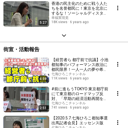
香港の民主化のために戦う人た
ちを名誉都民に！東京を北京に
するな！ソーシャルディスタン
スは中国と！釈量子・七海ひろ
幸福実現党
18K views
6 years ago
5:27
こ【0613渋谷街宣】
街宣・活動報告
【経営者ら 都庁前で抗議】小池
都知事のパフォーマンス政治に
都民限界！一人一人の夢や希望
を守れ！（七海ひろこ）
七海ひろこチャンネル
11K views
6 years ago
4:59
#前に進もうTOKYO 東京都庁前
にて東京都のロードマップ反
対、「早期の経済活動再開を求
める抗議活動」を開催
七海ひろこチャンネル
741 views
6 years ago
2:51
【2020.5.7.七海ひろこ都知事選
出馬記者会見】エッセンス版
七海ひろこチャンネル