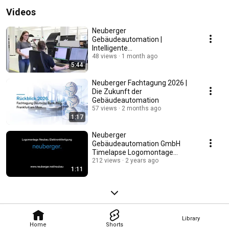
Videos
Neuberger
Gebäudeautomation |
Intelligente
Gebäudeautomation aus einer
48 views
1 month ago
5:44
Hand
Neuberger Fachtagung 2026 |
Die Zukunft der
Gebäudeautomation
57 views
2 months ago
1:17
Neuberger
Gebäudeautomation GmbH
Timelapse Logomontage
Neubau Elektronikfertigung
212 views
2 years ago
1:11
Rothenburg o.d.T.
Library
Home
Shorts