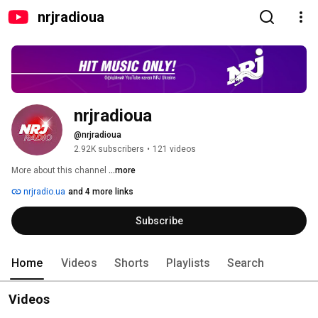
nrjradioua
nrjradioua
@nrjradioua
2.92K subscribers
•
121 videos
More about this channel
...more
nrjradio.ua
and 4 more links
Subscribe
Home
Videos
Shorts
Playlists
Search
Videos