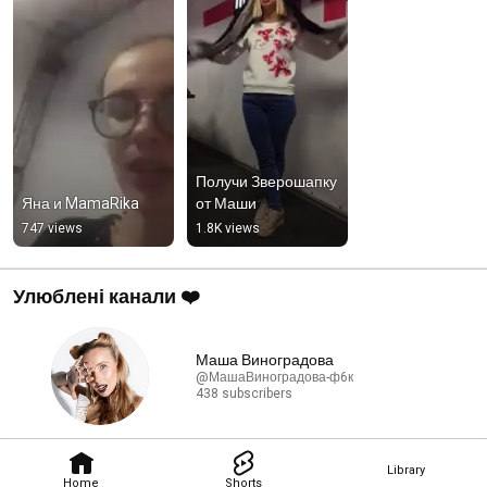
Получи Зверошапку 
Яна и MamaRika
от Маши
747 views
1.8K views
Улюблені канали ❤️
Маша Виноградова
@МашаВиноградова-ф6к
438 subscribers
Library
Home
Shorts