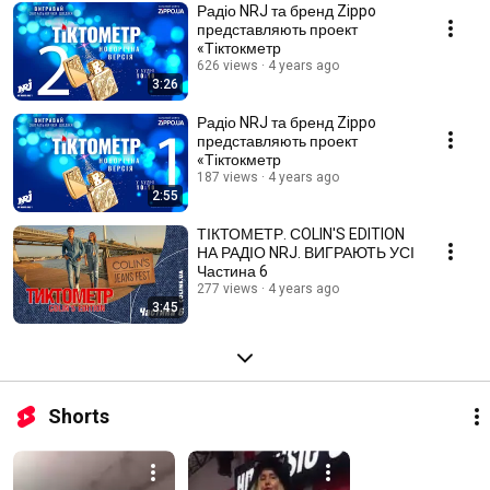
Радіо NRJ та бренд Zippo
представляють проект
«Тіктокметр
626 views
4 years ago
3:26
Радіо NRJ та бренд Zippo
представляють проект
«Тіктокметр
187 views
4 years ago
2:55
ТІКТОМЕТР. СOLIN'S EDITION
НА РАДІО NRJ. ВИГРАЮТЬ УСІ
Частина 6
277 views
4 years ago
3:45
Shorts