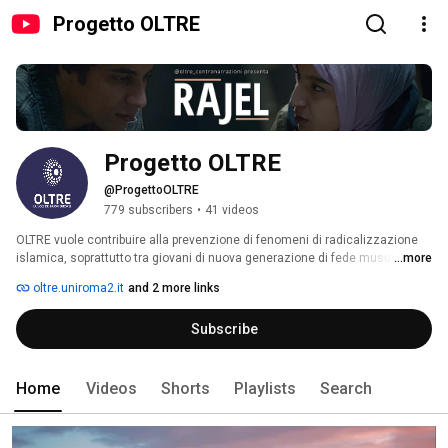
Progetto OLTRE
Progetto OLTRE
@ProgettoOLTRE
779 subscribers
•
41 videos
OLTRE vuole contribuire alla prevenzione di fenomeni di radicalizzazione 
islamica, soprattutto tra giovani di nuova generazione di fede musulmana. 
...more
Il metodo di lavoro è partecipativo: nei territori, i giovani sono coinvolti in 
oltre.uniroma2.it
and 2 more links
attività diverse quali: ricerca-azione, workshops, laboratori creativi, una 
campagna di comunicazione social su scala nazionale. Il progetto 
Subscribe
coinvolge giovani “social media moderators” che intervengono 
attivamente postando testi, video e immagini delle esperienze che vivono 
quotidianamente. 
Home
Videos
Shorts
Playlists
Search