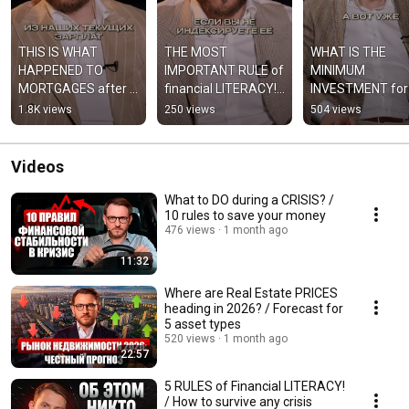
THIS IS WHAT 
THE MOST 
WHAT IS THE 
HAPPENED TO 
IMPORTANT RULE of 
MINIMUM 
MORTGAGES after 
financial LITERACY! 
INVESTMENT for 
subsidies were 
#finance #investing 
COMMERCIAL rea
1.8K views
250 views
504 views
cancelled! 
#money
estate? #realesta
#realestate 
#investing #mo
#investments 
Videos
#money
What to DO during a CRISIS? /
10 rules to save your money
476 views
1 month ago
11:32
Where are Real Estate PRICES
heading in 2026? / Forecast for
5 asset types
520 views
1 month ago
22:57
5 RULES of Financial LITERACY!
/ How to survive any crisis