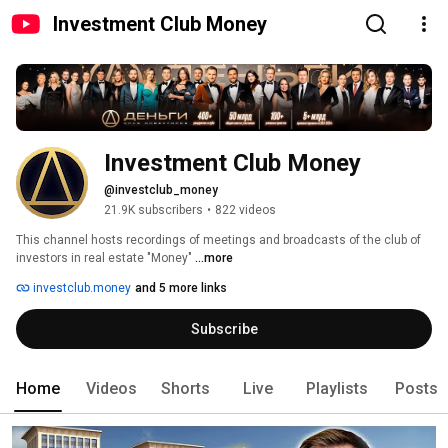
Investment Club Money
Investment Club Money
@investclub_money
21.9K subscribers
•
822 videos
This channel hosts recordings of meetings and broadcasts of the club of 
investors in real estate "Money" 
...more
investclub.money
and 5 more links
Subscribe
Home
Videos
Shorts
Live
Playlists
Posts