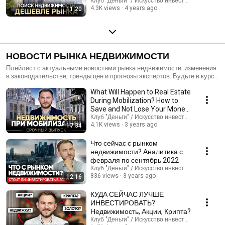
Клуб "Деньги" / Искусство инвестиций
4.3K views
4 years ago
11:20
НОВОСТИ РЫНКА НЕДВИЖИМОСТИ
Плейлист с актуальными новостями рынка недвижимости: изменения
в законодательстве, тренды цен и прогнозы экспертов. Будьте в курсе
ключевых событий, чтобы принимать взвешенные решения при
What Will Happen to Real Estate
покупке, продаже или аренде объектов. 🏡📈
During Mobilization? How to
Save and Not Lose Your Money
in 2023?
Клуб "Деньги" / Искусство инвестиций
4.1K views
3 years ago
17:34
Что сейчас с рынком
недвижимости? Аналитика с
февраля по сентябрь 2022
Клуб "Деньги" / Искусство инвестиций
836 views
3 years ago
12:16
КУДА СЕЙЧАС ЛУЧШЕ
ИНВЕСТИРОВАТЬ?
Недвижимость, Акции, Крипта?
Клуб "Деньги" / Искусство инвестиций