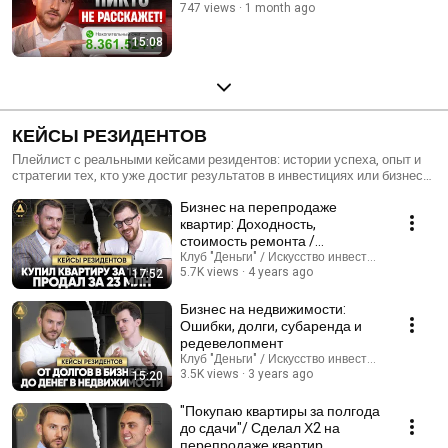
747 views
1 month ago
15:08
КЕЙСЫ РЕЗИДЕНТОВ
Плейлист с реальными кейсами резидентов: истории успеха, опыт и
стратегии тех, кто уже достиг результатов в инвестициях или бизнесе.
Узнайте, как они решали сложные задачи, наращивали капитал и
Бизнес на перепродаже
реализовывали свои идеи. 🎯📊
квартир: Доходность,
стоимость ремонта /
Флиппинг
Клуб "Деньги" / Искусство инвестиций
5.7K views
4 years ago
17:52
Бизнес на недвижимости:
Ошибки, долги, субаренда и
редевелопмент
Клуб "Деньги" / Искусство инвестиций
3.5K views
3 years ago
15:20
"Покупаю квартиры за полгода
до сдачи"/ Сделал Х2 на
перепродаже квартир