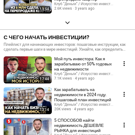
Клуб "Деньги" / Искусство инвестиций
2.6K views
3 years ago
13:54
С ЧЕГО НАЧАТЬ ИНВЕСТИЦИИ?
Плейлист для начинающих инвесторов: пошаговые инструкции, как
сделать первые шаги в мире инвестиций. Узнайте, как определить
цели, выбрать подходящие инструменты и избежать типичных ошибок
Мой путь инвестора: Как я
новичков. 🚀📈
зарабатываю от 50% годовых
на недвижимости
Клуб "Деньги" / Искусство инвестиций
7.1K views
4 years ago
17:44
Как зарабатывать на
недвижимости в 2024 году.
Пошаговый план инвестиций
Клуб "Деньги" / Искусство инвестиций
20K views
4 years ago
13:14
5 СПОСОБОВ найти
недвижимость ДЕШЕВЛЕ
РЫНКА для инвестиций