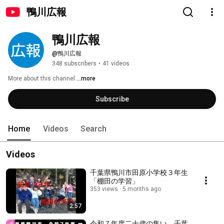
鴨川広報
鴨川広報
@鴨川広報
348 subscribers
•
41 videos
More about this channel
...more
Subscribe
Home
Videos
Search
Videos
千葉県鴨川市田原小学校３年生
「棚田の学習」
353 views
5 months ago
2:57
令和７年度二十歳の集い 千葉