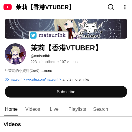
茉莉【香港VTUBER】
茉莉【香港VTUBER】
@matsurihk
223 subscribers
•
107 videos
🐾茉莉的小資料(ΦωΦ) 
...more
matsurihk.wixsite.com/matsurihk
and 2 more links
Subscribe
Home
Videos
Live
Playlists
Search
Videos