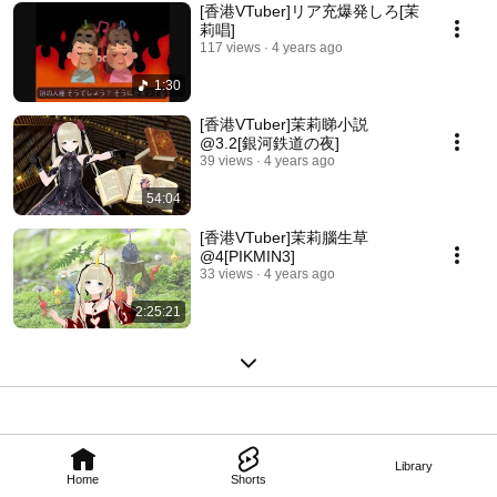
[香港VTuber]リア充爆発しろ[茉
莉唱]
117 views
4 years ago
1:30
[香港VTuber]茉莉睇小説
@3.2[銀河鉄道の夜]
39 views
4 years ago
54:04
[香港VTuber]茉莉腦生草
@4[PIKMIN3]
33 views
4 years ago
2:25:21
Library
Home
Shorts