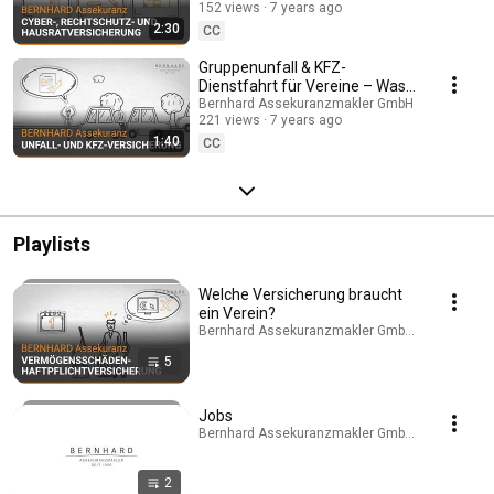
152 views
7 years ago
Bernhard Assekuranzmakler
2:30
CC
Gruppenunfall & KFZ-
Dienstfahrt für Vereine – Was
braucht ein Verein? | Bernhard
Bernhard Assekuranzmakler GmbH
221 views
7 years ago
Assekuranzmakler
1:40
CC
Playlists
Welche Versicherung braucht
ein Verein?
Bernhard Assekuranzmakler GmbH · Playlist
5
Jobs
Bernhard Assekuranzmakler GmbH · Playlist
2