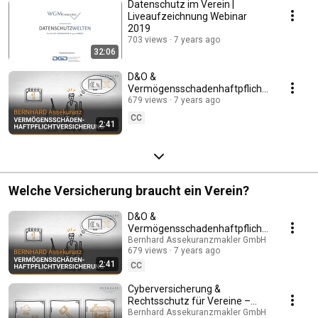
Datenschutz im Verein |
Liveaufzeichnung Webinar
2019
703 views
7 years ago
32:06
D&O &
Vermögensschadenhaftpflicht:
Vereinsorgane richtig absichern
679 views
7 years ago
| Bernhard Assekuranzmakler
CC
2:41
Welche Versicherung braucht ein Verein?
D&O &
Vermögensschadenhaftpflicht:
Vereinsorgane richtig absichern
Bernhard Assekuranzmakler GmbH
679 views
7 years ago
| Bernhard Assekuranzmakler
2:41
CC
Cyberversicherung &
Rechtsschutz für Vereine –
Was braucht ein Verein? |
Bernhard Assekuranzmakler GmbH