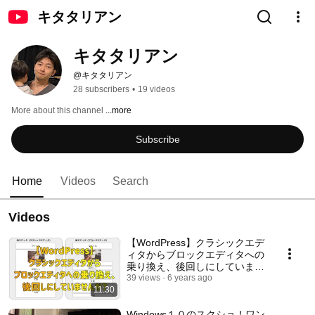
キタタリアン
キタタリアン
@キタタリアン
28 subscribers
•
19 videos
More about this channel
...more
Subscribe
Home
Videos
Search
Videos
【WordPress】クラシックエデ
ィタからブロックエディタへの
乗り換え、後回しにしていませ
んか？
39 views
6 years ago
11:30
Windows１０のスクショ！ワン