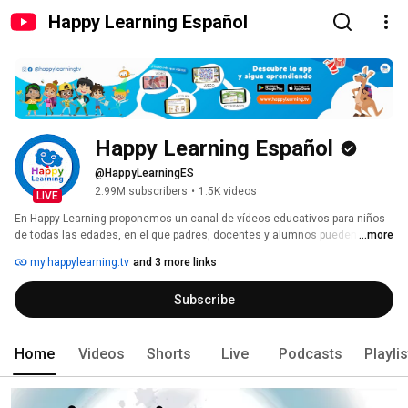
Happy Learning Español
Happy Learning Español
@HappyLearningES
2.99M subscribers
•
1.5K videos
LIVE
En Happy Learning proponemos un canal de vídeos educativos para niños 
de todas las edades, en el que padres, docentes y alumnos pueden 
...more
encontrar contenidos complementarios a los meramente curriculares. 
my.happylearning.tv
and 3 more links
Subscribe
Home
Videos
Shorts
Live
Podcasts
Playli