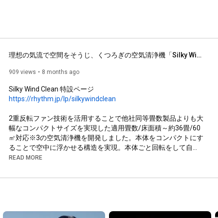
理想の気流で空間をそうじ、くつろぎの空気清浄機「Silky Wind Clean」　9YYA63RH　RHYTHM　リズム　（正式版)
909 views
8 months ago
https://rhythm.jp/lp/silkywindclean
2重反転ファン技術を活用することで他社同等畳数製品よりも大
幅なコンパクトサイズを実現した適用畳数/床面積～約36畳/60
㎡対応※3の空気清浄機を開発しました。本体をコンパクトにす
ることで空中に浮かせる構造を実現。本体ごと回転をして自由
に風向きを調節することができるため、理想の気流でお部屋の
READ MORE
空気を清浄することができます。

#rhythm
#リズム
#リズムのある暮らし
#リズムグラム
#くらしのリズムを整える
#良い時間を過ごす
#空気清浄機
#リズム
#快適な暮らし
#快適なくらし
#快適グッズ
#おうち時間
#丁寧な暮らし
#丁寧なくらし
#ていねいな暮らし