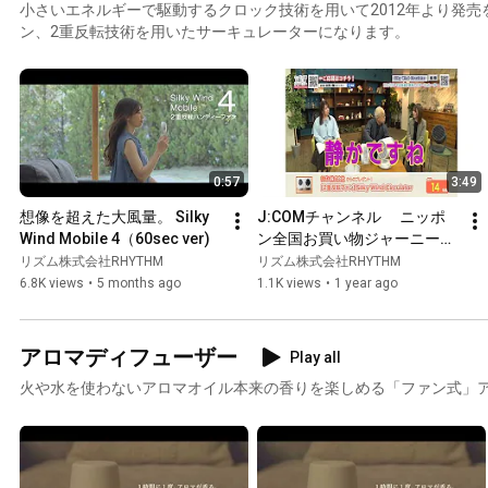
小さいエネルギーで駆動するクロック技術を用いて2012年より発売
ン、2重反転技術を用いたサーキュレーターになります。
0:57
3:49
想像を超えた大風量。 Silky 
J:COMチャンネル 　ニッポ
Wind Mobile 4（60sec ver)
ン全国お買い物ジャーニー
（【2重反転ファン】Silky 
リズム株式会社RHYTHM
リズム株式会社RHYTHM
Wind Circulatorの紹介）
6.8K views
•
5 months ago
1.1K views
•
1 year ago
アロマディフューザー
Play all
火や水を使わないアロマオイル本来の香りを楽しめる「ファン式」