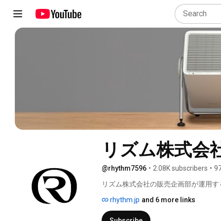
リズム株式会社
@rhythm7596
•
2.08K subscribers
•
97
リズム株式会社の販売企画部が運用する公
rhythm.jp
and 6 more links
Subscribe