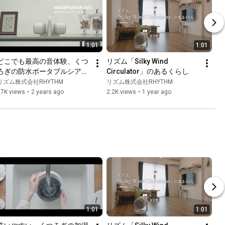
1:01
1:01
どこでも最高の音体験、くつ
リズム「Silky Wind 
ろぎの防水ポータブルシアタ
Circulator」のあるくらし
ースピーカー「 
リズム株式会社RHYTHM
リズム株式会社RHYTHM
MAGSPEAKER DUO（マグス
17K views
•
2 years ago
2.2K views
•
1 year ago
ピーカーデュオ）」 
9YYA30RH02/08　リズム　
RHYTHM
1:01
1:01