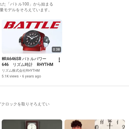
れた「バトル100」から始まる
音量モデルをそろえています。
0:38
8RA646SR バトルパワー
646　リズム時計　RHYTHM
リズム株式会社RHYTHM
5.1K views
•
6 years ago
グクロックを取りそろえてい