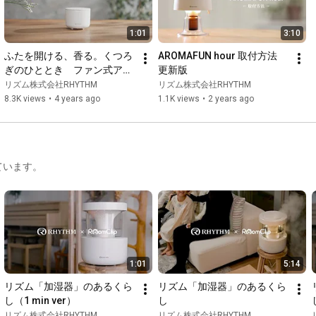
1:01
3:10
ふたを開ける、香る。くつろ
AROMAFUN hour 取付方法　
ぎのひととき　ファン式アロ
更新版
マディフューザー
リズム株式会社RHYTHM
リズム株式会社RHYTHM
「AROMAFUN（アロマファ
8.3K views
•
4 years ago
1.1K views
•
2 years ago
ン）9YYA22RH　リズム　
RHYTHM
ています。
1:01
5:14
リズム「加湿器」のあるくら
リズム「加湿器」のあるくら
し（1 min ver）
し
リズム株式会社RHYTHM
リズム株式会社RHYTHM