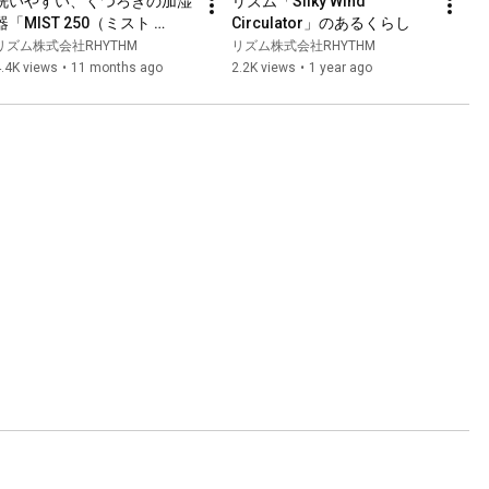
洗いやすい、くつろぎの加湿
リズム「Silky Wind 
器「MIST 250（ミスト 
Circulator」のあるくらし
250）」9YYA64RH　リズ
リズム株式会社RHYTHM
リズム株式会社RHYTHM
ム　RHYTHM（60sec ver）
.4K views
•
11 months ago
2.2K views
•
1 year ago