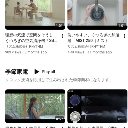
1:01
1:01
理想の気流で空間をそうじ、
洗いやすい、くつろぎの加湿
くつろぎの空気清浄機「Silky 
器「MIST 250（ミスト 
Wind Clean」　9YYA63RH　
250）」9YYA64RH　リズ
リズム株式会社RHYTHM
リズム株式会社RHYTHM
RHYTHM　リズム　（正式
ム　RHYTHM（60sec ver）
909 views
•
8 months ago
4.4K views
•
11 months ago
版)
季節家電
Play all
クロック技術を応用して生み出された季節商材になります。
0:57
0:11