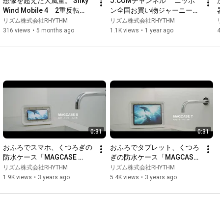
想像を超えた大風量。 Silky 
J:COMチャンネル 　ニッポ
Wind Mobile 4　2重反転
ン全国お買い物ジャーニー
3DCGイメージ動画
（【2重反転ファン】Silky 
リズム株式会社RHYTHM
リズム株式会社RHYTHM
Wind Circulatorの紹介）
316 views
•
5 months ago
1.1K views
•
1 year ago
4
0:31
0:31
おふろでスマホ、くつろぎの
おふろでタブレット、くつろ
防水ケース「MAGCASE 
ぎの防水ケース「MAGCASE 
S（マグケース エス）」
T（マグケース ティー）」
リズム株式会社RHYTHM
リズム株式会社RHYTHM
9YY018RH03 リズム　
9YY019RH03 リズム　
1.9K views
•
3 years ago
5.4K views
•
3 years ago
RHYTHM
RHYTHM