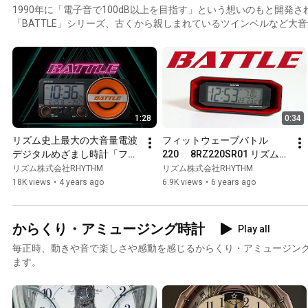
1990年に「電子音で100dB以上を目指す」という想いのもと開発さ
「BATTLE」シリーズ、古くから親しまれているツインベルなど大
1:28
0:34
リズム史上最大の大音量電波
フィットウェーブバトル
デジタルめざまし時計「フィ
220　 8RZ220SR01 リズム時
ットウェーブバトル230」　
計　RHYTHM
リズム株式会社RHYTHM
リズム株式会社RHYTHM
8RZ230SR02　　リズム　
18K views
•
4 years ago
6.9K views
•
6 years ago
RHYTHM
からくり・アミュージング時計
Play all
毎正時、動きや音で楽しさや感動を感じるからくり・アミュージン
ます。