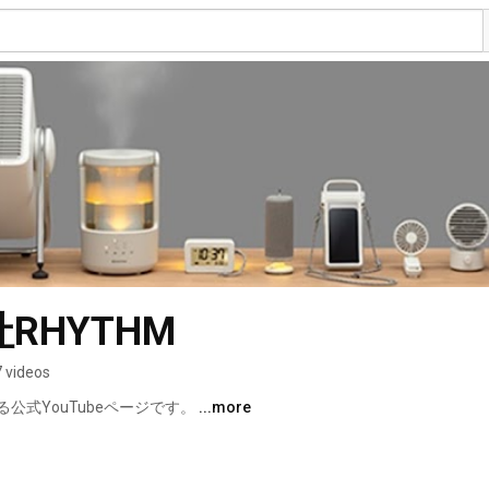
RHYTHM
 videos
式YouTubeページです。 
...more