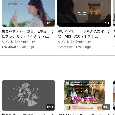
#ていねいなくらし
#丁寧な暮らしに憧れる
#丁寧なくらしに憧れる
#ていねいな暮らしに憧れる
0:56
1:01
想像を超えた大風量。2重反
洗いやすい、くつろぎの加湿
転ファンカラビナ付き Silky 
器「MIST 350（ミスト 
Wind Mobile 3.2
350）」9YYA29RH　リズ
リズム株式会社RHYTHM
リズム株式会社RHYTHM
ム　RHYTHM
12K views
•
1 year ago
7.2K views
•
1 year ago
0:11
3:49