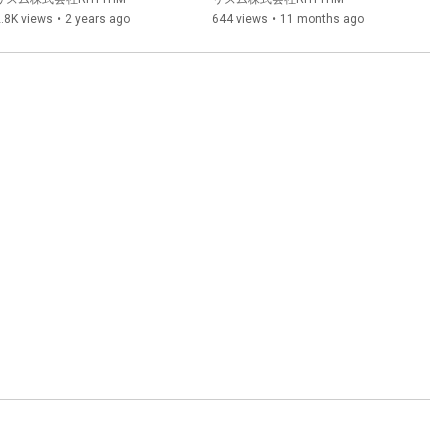
ム　RHYTHM　（15 sec ver)
.8K views
•
2 years ago
644 views
•
11 months ago