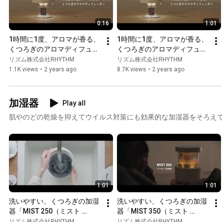
0:16
1:01
1時間に1度、アロマが香る、
1時間に1度、アロマが香る、
くつろぎのアロマディフュー
くつろぎのアロマディフュー
ザー　15秒版　
ザー「AROMAFUN  hour（ア
リズム株式会社RHYTHM
リズム株式会社RHYTHM
「AROMAFUN  hour（アロマ
ロマファンアワー）」
1.1K views
•
2 years ago
8.7K views
•
2 years ago
ファンアワー）」
9YYA28RH03　リズム　
9YYA28RH03　リズム　
RHYTHM
RHYTHM
加湿器
Play all
肌やのどの乾燥を抑えてウイルス対策にも効果的な加湿器をそろえ
1:01
1:01
洗いやすい、くつろぎの加湿
洗いやすい、くつろぎの加湿
器「MIST 250（ミスト 
器「MIST 350（ミスト 
250）」9YYA64RH　リズ
350）」9YYA29RH　リズ
リズム株式会社RHYTHM
リズム株式会社RHYTHM