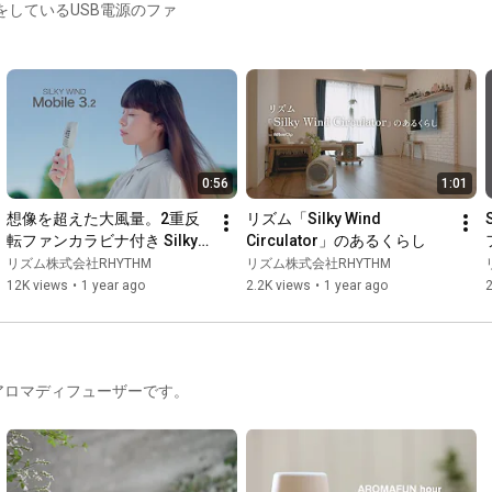
をしているUSB電源のファ
0:56
1:01
想像を超えた大風量。2重反
リズム「Silky Wind 
転ファンカラビナ付き Silky 
Circulator」のあるくらし
Wind Mobile 3.2
リズム株式会社RHYTHM
リズム株式会社RHYTHM
12K views
•
1 year ago
2.2K views
•
1 year ago
2
アロマディフューザーです。