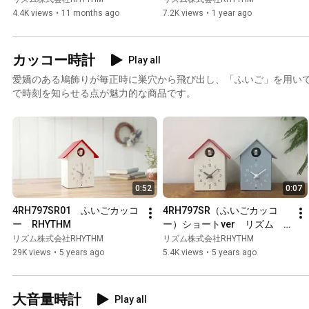
ム　RHYTHM（60sec ver）
ム　RHYTHM
4.4K views
•
11 months ago
7.2K views
•
1 year ago
カッコー時計
Play all
愛嬌のある鳩飾りが毎正時に巣穴から飛び出し、「ふいご」を用い
で時刻を知らせる点が魅力的な商品です。
0:52
0:07
4RH797SR01　ふいごカッコ
4RH797SR（ふいごカッコ
ー　RHYTHM
ー）ショートver　リズム　
RHYTHM
リズム株式会社RHYTHM
リズム株式会社RHYTHM
29K views
•
5 years ago
5.4K views
•
5 years ago
大音量時計
Play all