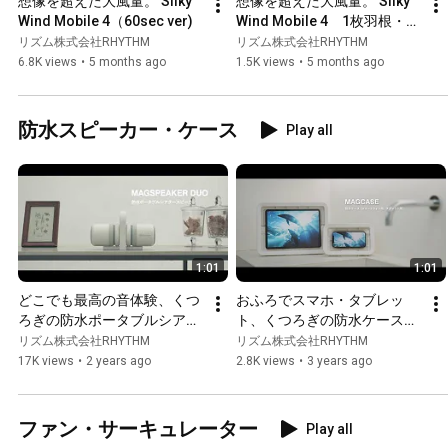
想像を超えた大風量。 Silky 
想像を超えた大風量。 Silky 
Wind Mobile 4（60sec ver)
Wind Mobile 4　1枚羽根・2
枚羽根の比較動画
リズム株式会社RHYTHM
リズム株式会社RHYTHM
6.8K views
•
5 months ago
1.5K views
•
5 months ago
防水スピーカー・ケース
Play all
1:01
1:01
どこでも最高の音体験、くつ
おふろでスマホ・タブレッ
ろぎの防水ポータブルシアタ
ト、くつろぎの防水ケース
ースピーカー「 
「MAGCASE S（マグケース 
リズム株式会社RHYTHM
リズム株式会社RHYTHM
MAGSPEAKER DUO（マグス
エス）」「MAGCASE T（マ
17K views
•
2 years ago
2.8K views
•
3 years ago
ピーカーデュオ）」 
グケース ティー）」
9YYA30RH02/08　リズム　
9YY018RH03　
RHYTHM
9YY019RH03　 リズム　
ファン・サーキュレーター
Play all
RHYTHM