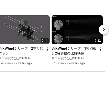
0:11
0:22
SilkyWindシリーズ　2重反転
SilkyWindシリーズ　1枚羽根
ファン
と2枚羽根の比較映像
リズム株式会社RHYTHM
リズム株式会社RHYTHM
.4K views
•
2 years ago
8.1K views
•
4 years ago