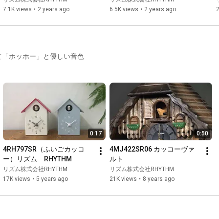
7.1K views
•
2 years ago
6.5K views
•
2 years ago
2
て「ホッホー」と優しい音色
0:17
0:50
4RH797SR（ふいごカッコ
4MJ422SR06 カッコーヴァ
ー）リズム　RHYTHM
ルト
リズム株式会社RHYTHM
リズム株式会社RHYTHM
17K views
•
5 years ago
21K views
•
8 years ago