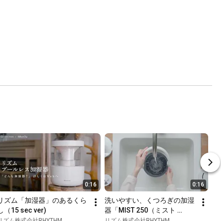
0:16
0:16
リズム「加湿器」のあるくら
洗いやすい、くつろぎの加湿
し（15 sec ver)
器「MIST 250（ミスト 
250）」9YYA64RH　リズ
リズム株式会社RHYTHM
リズム株式会社RHYTHM