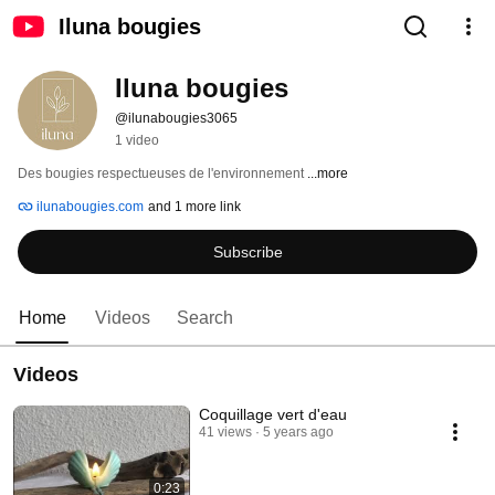
Iluna bougies
Iluna bougies
@ilunabougies3065
1 video
Des bougies respectueuses de l'environnement 
...more
ilunabougies.com
and 1 more link
Subscribe
Home
Videos
Search
Videos
Coquillage vert d'eau
41 views
5 years ago
0:23