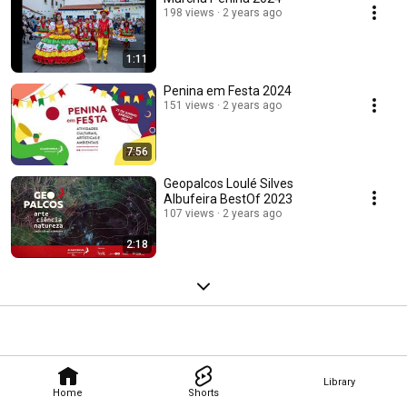
198 views
2 years ago
1:11
Penina em Festa 2024
151 views
2 years ago
7:56
Geopalcos Loulé Silves
Albufeira BestOf 2023
107 views
2 years ago
2:18
Library
Home
Shorts