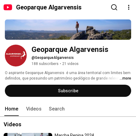
Geoparque Algarvensis
Geoparque Algarvensis
@GeoparqueAlgarvensis
188 subscribers
•
21 videos
O aspirante Geoparque Algarvensis  é uma área territorial com limites bem 
definidos, que possuindo um património geológico de grande relevo a nível 
...more
nacional e internacional, alia uma estratégia de geoconservação e um 
conjunto de políticas de educação e sensibilização ambiental, à promoção 
Subscribe
de um desenvolvimento socioeconómico sustentável baseado em 
atividades de geoturismo, envolvendo as comunidades locais 
contribuindo para a valorização e promoção dos produtos locais. 
Home
Videos
Search
Videos
Marcha Penina 2024