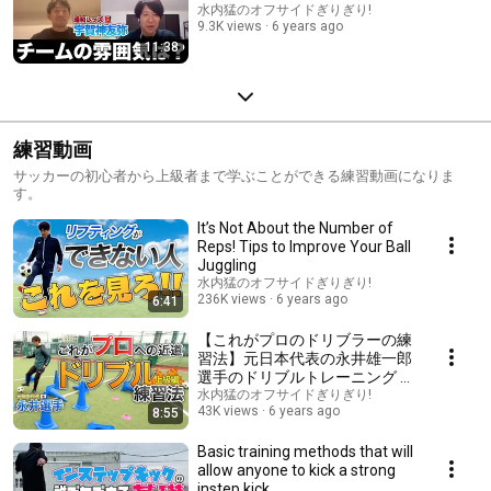
水内猛のオフサイドぎりぎり!
9.3K views
6 years ago
11:38
練習動画
サッカーの初心者から上級者まで学ぶことができる練習動画になりま
す。
It’s Not About the Number of
Reps! Tips to Improve Your Ball
Juggling
水内猛のオフサイドぎりぎり!
236K views
6 years ago
6:41
【これがプロのドリブラーの練
習法】元日本代表の永井雄一郎
選手のドリブルトレーニング 上
級編
水内猛のオフサイドぎりぎり!
43K views
6 years ago
8:55
Basic training methods that will
allow anyone to kick a strong
instep kick