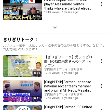
player Alessandro Santos
thinks who are the best eleven
players in Jap...
181K views
6 years ago
24:36
ぎりぎりトーク！
元サッカー選手、現役サッカー選手の昔の話や今後どうするかなどツッ
コんで聞いていきます！
【ぎりぎりトーク】元ジュビロ
磐田の福西崇史さんのベストイ
レブン
水内猛のオフサイドぎりぎり!
123K views
6 years ago
8:27
[Girigiri Talk] Former Japanese
national soccer team member
and original Mr. Reds, Masahiro
Fukud...
水内猛のオフサイドぎりぎり!
125K views
6 years ago
10:41
[Girigiri Talk] Former JEF United