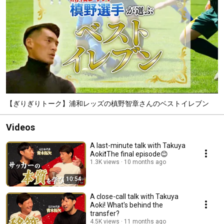
【ぎりぎりトーク】浦和レッズの槙野智章さんのベストイレブン
Videos
A last-minute talk with Takuya
Aoki❗️The final episode😊
1.3K views
10 months ago
10:54
A close-call talk with Takuya
Aoki! What's behind the
transfer?
4.5K views
11 months ago