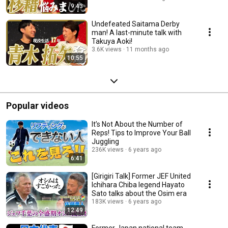
9:43
Undefeated Saitama Derby
man! A last-minute talk with
Takuya Aoki!
3.6K views
11 months ago
10:55
Popular videos
It’s Not About the Number of
Reps! Tips to Improve Your Ball
Juggling
236K views
6 years ago
6:41
[Girigiri Talk] Former JEF United
Ichihara Chiba legend Hayato
Sato talks about the Osim era
183K views
6 years ago
12:49
Former Japan national team