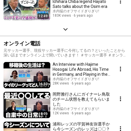
Ichihara Chiba legend Hayato
Sato talks about the Osim era
水内猛のオフサイドぎりぎり!
183K views
6 years ago
12:49
オンライン電話
元サッカー選手、現役サッカー選手に今何してるの？といったことから
深い話までオンライン上で聞いていきます！ ＃サッカー選手 ＃オンライ
ン電話 ＃サッカー
An Interview with Hajime
Hosogai: Life Abroad, His Time
in Germany, and Playing in the
Thai League
水内猛のオフサイドぎりぎり!
28K views
6 years ago
16:53
岡野雅行さんにガイナーレ鳥取
のチーム状態を教えてもらいま
した
水内猛のオフサイドぎりぎり!
12K views
6 years ago
8:01
浦和レッズの宇賀神友弥選手か
ら今シーズンのレッズは〇〇？