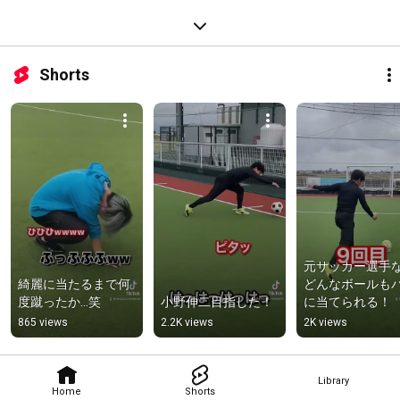
Shorts
元サッカー選手
綺麗に当たるまで何
どんなボールも
度蹴ったか…笑
小野伸二目指した！
に当てられる！
865 views
2.2K views
2K views
Library
Home
Shorts