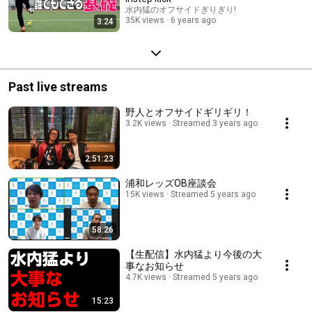
水内猛のオフサイドぎりぎり!
35K views
6 years ago
3:24
Past live streams
野人とオフサイドギリギリ！
3.2K views
Streamed 3 years ago
2:51:23
浦和レッズOB座談会
15K views
Streamed 5 years ago
58:26
【生配信】水内猛より今後の大
事なお知らせ
4.7K views
Streamed 5 years ago
15:23