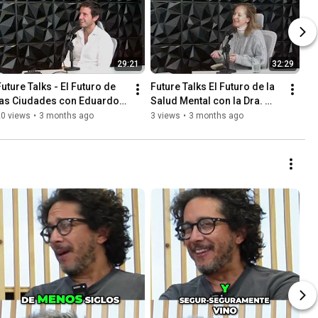
29:21
32:29
Future Talks - El Futuro de 
Future Talks El Futuro de la 
las Ciudades con Eduardo 
Salud Mental con la Dra. 
Bastitta
María Roca
20 views
•
3 months ago
3 views
•
3 months ago