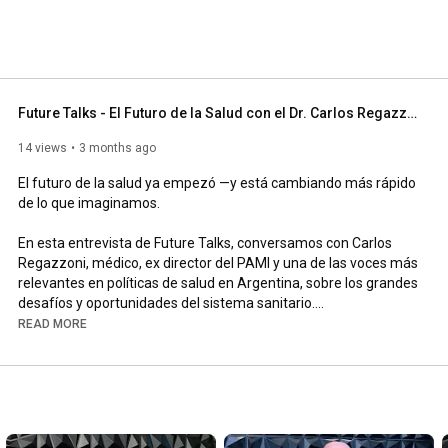
Future Talks - El Futuro de la Salud con el Dr. Carlos Regazzoni
14 views
3 months ago
El futuro de la salud ya empezó —y está cambiando más rápido 
de lo que imaginamos.

En esta entrevista de Future Talks, conversamos con Carlos 
Regazzoni, médico, ex director del PAMI y una de las voces más 
relevantes en políticas de salud en Argentina, sobre los grandes 
desafíos y oportunidades del sistema sanitario.

READ MORE
Hablamos de:

Cómo la tecnología está transformando la medicina

El rol de la inteligencia artificial en el diagnóstico y tratamiento

El envejecimiento de la población y su impacto en el sistema

La sostenibilidad de los sistemas de salud
