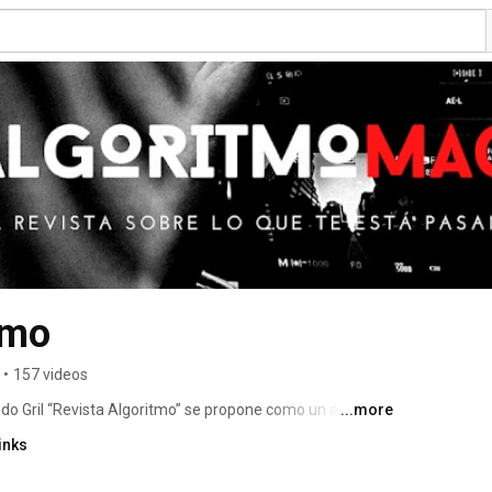
tmo
•
157 videos
ndo Gril “Revista Algoritmo” se propone como un ámbito 
...more
vez más cambiante y vertiginoso. 
inks