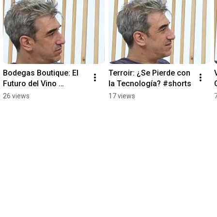
Bodegas Boutique: El 
Terroir: ¿Se Pierde con 
Futuro del Vino 
la Tecnología? #shorts
Argentino #shorts
26 views
17 views