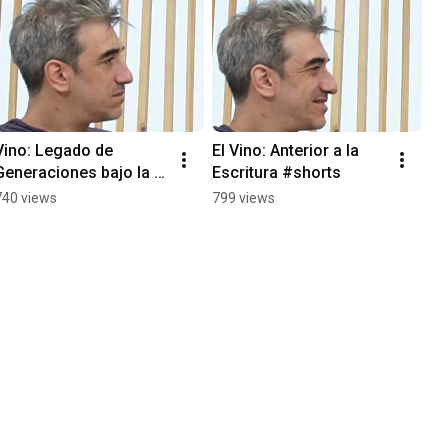
Vino: Legado de 
El Vino: Anterior a la 
Generaciones bajo la 
Escritura #shorts
Sombra #shorts
740 views
799 views