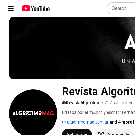
Revista Algori
@RevistaAlgoritmo
•
217 subscribers
Editada por el músico y escritor Ferna
de discusión plural en un mundo cada 
algoritmomag.com.ar
and 4 more l
Subscribe
Community