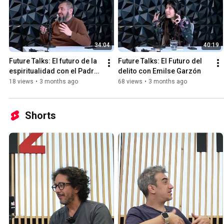
34:04
40:19
Future Talks: El futuro de la 
Future Talks: El Futuro del 
espiritualidad con el Padre 
delito con Emilse Garzón
Fabián Baez
18 views
•
3 months ago
68 views
•
3 months ago
Shorts