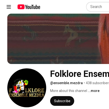
Folklore Ense
@ensemble.mezdra
•
438 subscriber
More about this channel
...more
Subscribe