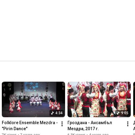
4:34
9:05
Folklore Ensemble Mezdra - 
Гроздана - Ансамбъл 
"Pirin Dance"
Мездра, 2017 г.