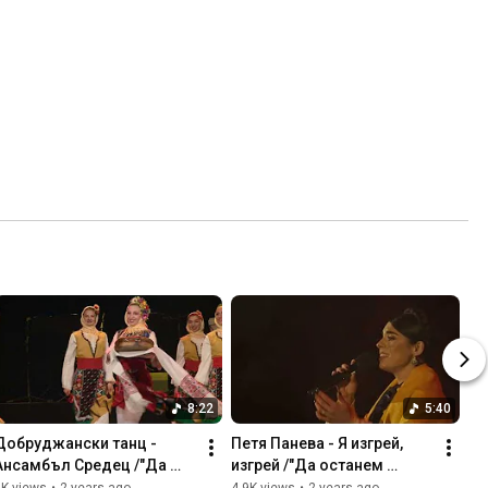
8:22
5:40
Добруджански танц - 
Петя Панева - Я изгрей, 
Ансамбъл Средец /"Да 
изгрей /"Да останем 
останем богати"/
богати"/