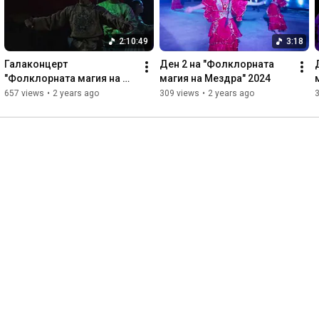
2:10:49
3:18
Галаконцерт 
Ден 2 на "Фолклорната 
"Фолклорната магия на 
магия на Мездра" 2024
Мездра" 2024 г.
657 views
•
2 years ago
309 views
•
2 years ago