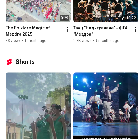
0:29
10:22
The Folklore Magic of 
Танц "Надиграване" - ФТА 
Mezdra 2025
"Мездра"
43 views
•
1 month ago
1.3K views
•
9 months ago
Shorts