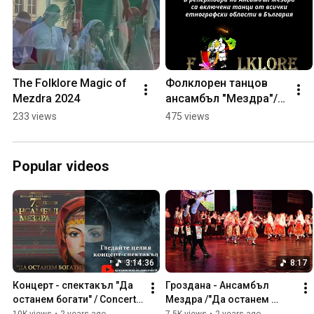
The Folklore Magic of 
Фолклорен танцов 
Mezdra 2024
ансамбъл "Мездра"/ 
Folklore ensemble 
233 views
475 views
Mezdra
Popular videos
3:14:36
8:17
Концерт - спектакъл "Да 
Гроздана - Ансамбъл 
останем богати" / Concert 
Мездра /"Да останем 
"Da ostanem bogati" /live 
богати"/