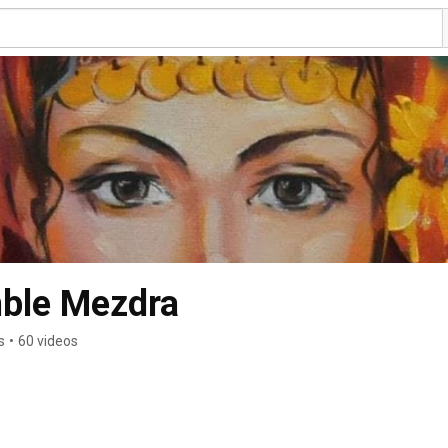
mble Mezdra
s
•
60 videos