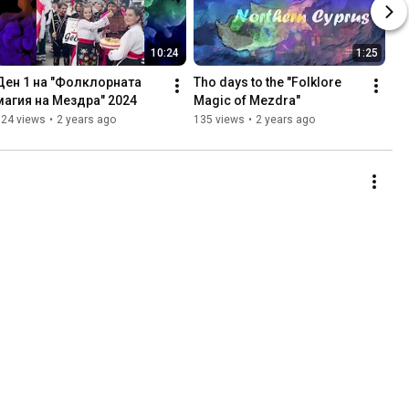
10:24
1:25
Ден 1 на "Фолклорната 
Tho days to the "Folklore 
магия на Мездра" 2024
Magic of Mezdra"
324 views
•
2 years ago
135 views
•
2 years ago