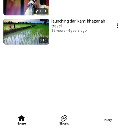
1:01
launching dari kami khazanah
travel
12 views
4 years ago
0:16
Library
Home
Shorts