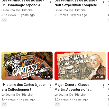
Les Pyramides de Bosnie - 
Les Pyramides de Bosnie - 
Thank you for watching this documentary.
Dr. Osmanagic répond à 
Notre expédition complète !
toutes nos questions !
l
Le Journal De l'Histoire
Le Journal De l'Histoire
L
5.5K views
•
3 years ago
21K views
•
3 years ago
4
CC
15:25
21:35
l’Histoire des Cartes à jouer 
Major General Claude 
et à Collectionner !
Martin, Adventure of a 
Lyonnais in India!
Le Journal De l'Histoire
Le Journal De l'Histoire
L
3.4K views
•
4 years ago
2.2K views
•
4 years ago
CC
CC