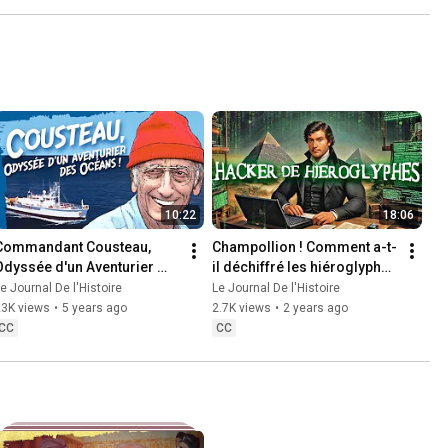
10:22
18:06
Commandant Cousteau, 
Champollion ! Comment a-t-
Odyssée d'un Aventurier 
il déchiffré les hiéroglyphes 
des océans !
!?
e Journal De l'Histoire
Le Journal De l'Histoire
23K views
•
5 years ago
2.7K views
•
2 years ago
CC
CC