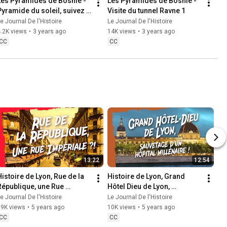
Les Pyramides de Bosnie - 
Les Pyramides de Bosnie - 
Pyramide du soleil, suivez 
Visite du tunnel Ravne 1
e guide !
e Journal De l'Histoire
Le Journal De l'Histoire
.2K views
•
3 years ago
14K views
•
3 years ago
CC
CC
13:22
12:54
Histoire de Lyon, Rue de la 
Histoire de Lyon, Grand 
République, une Rue 
Hôtel Dieu de Lyon, 
Impériale ?!
sauvetage d'un hôpital 
e Journal De l'Histoire
Le Journal De l'Histoire
millénaire !
19K views
•
5 years ago
10K views
•
5 years ago
CC
CC