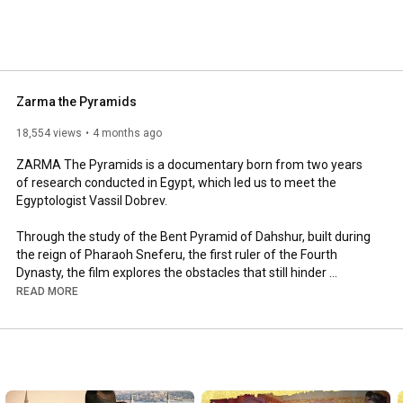
Zarma the Pyramids
18,554 views
4 months ago
ZARMA The Pyramids is a documentary born from two years 
of research conducted in Egypt, which led us to meet the 
Egyptologist Vassil Dobrev.

Through the study of the Bent Pyramid of Dahshur, built during 
the reign of Pharaoh Sneferu, the first ruler of the Fourth 
Dynasty, the film explores the obstacles that still hinder 
research aimed at shedding light on the unsolved mysteries of 
READ MORE
ancient Egypt.

Why do some questions remain unanswered?

Why is access to archaeological excavations and investigations 
so complex?
