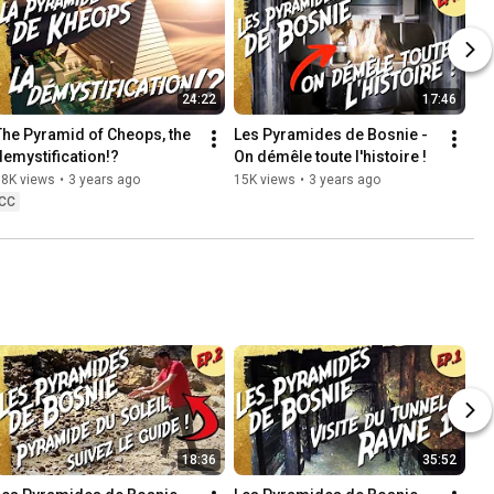
24:22
17:46
The Pyramid of Cheops, the 
Les Pyramides de Bosnie - 
demystification!?
On démêle toute l'histoire !
18K views
•
3 years ago
15K views
•
3 years ago
CC
18:36
35:52