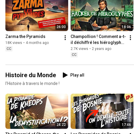
26:00
18:06
Zarma the Pyramids
Champollion ! Comment a-t-
il déchiffré les hiéroglyphes 
18K views
•
4 months ago
!?
CC
2.7K views
•
2 years ago
CC
Histoire du Monde
Play all
l'Histoire à travers le monde !
24:22
17:46