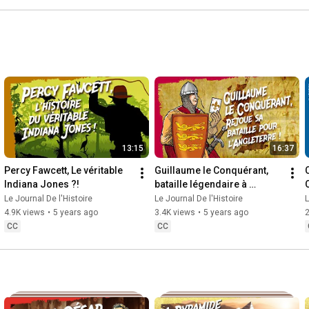
13:15
16:37
Percy Fawcett, Le véritable 
Guillaume le Conquérant, 
Indiana Jones ?!
bataille légendaire à 
Hastings !
Le Journal De l'Histoire
Le Journal De l'Histoire
L
4.9K views
•
5 years ago
3.4K views
•
5 years ago
CC
CC