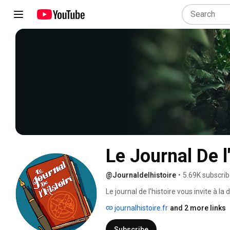
Le Journal De l
@Journaldelhistoire
•
5.69K subscrib
Le journal de l'histoire vous invite à l
journalhistoire.fr
and 2 more links
Subscribe