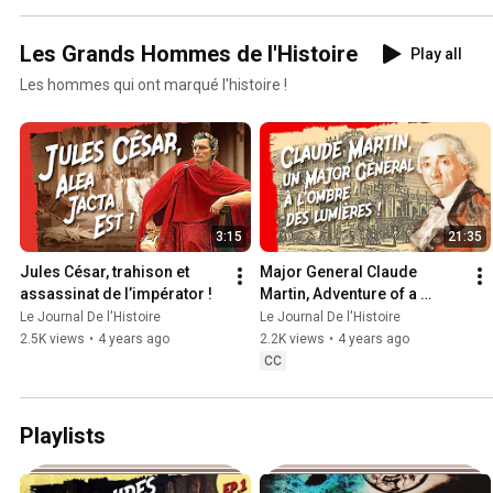
Les Grands Hommes de l'Histoire
Play all
Les hommes qui ont marqué l'histoire !
3:15
21:35
Jules César, trahison et 
Major General Claude 
assassinat de l’impérator !
Martin, Adventure of a 
Lyonnais in India!
Le Journal De l'Histoire
Le Journal De l'Histoire
2.5K views
•
4 years ago
2.2K views
•
4 years ago
CC
Playlists