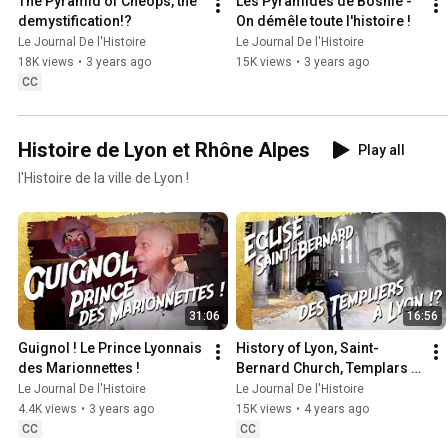
The Pyramid of Cheops, the 
Les Pyramides de Bosnie - 
demystification!?
On démêle toute l'histoire !
Le Journal De l'Histoire
Le Journal De l'Histoire
18K views
•
3 years ago
15K views
•
3 years ago
CC
Histoire de Lyon et Rhône Alpes
Play all
l'Histoire de la ville de Lyon !
31:06
16:56
Guignol ! Le Prince Lyonnais 
History of Lyon, Saint-
des Marionnettes !
Bernard Church, Templars 
in Lyon!?
Le Journal De l'Histoire
Le Journal De l'Histoire
4.4K views
•
3 years ago
15K views
•
4 years ago
CC
CC