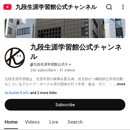
九段生涯学習館公式チャンネル
九段生涯学習館公式チャンネ
ル
@九段生涯学習館公式チャ
236 subscribers
•
31 videos
九段生涯学習館は、生涯学習の振興を図る為、自主的かつ継続的な学習活動
をしているグループ・サークル等の団体が行う学習・集会・研究・実習等に
...more
対する場を提供する目的で、昭和55年9月18日に設立されました。 
kudan-ll.info
and 2 more links
Subscribe
Home
Videos
Live
Search