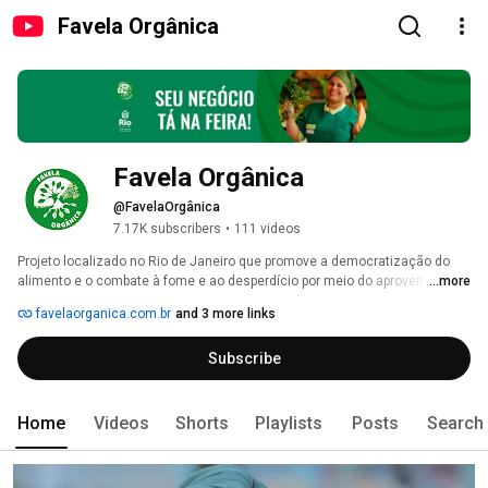
Favela Orgânica
Favela Orgânica
@FavelaOrgânica
7.17K subscribers
•
111 videos
Projeto localizado no Rio de Janeiro que promove a democratização do 
alimento e o combate à fome e ao desperdício por meio do aproveitamento 
...more
integral de alimentos, consumo consciente, gastronomia alternativa, 
favelaorganica.com.br
and 3 more links
compostagem e hortas caseiras. 
Subscribe
Home
Videos
Shorts
Playlists
Posts
Search