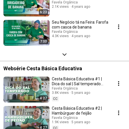
Favela Orgânica
2.1K views
4 years ago
6:23
Seu Negócio tá na Feira: Farofa
com casca de banana
Favela Orgânica
4.3K views
4 years ago
7:00
Websérie Cesta Básica Educativa
Cesta Básica Educativa #1 |
Dica do sal | Sal temperado
com raízes & sal de semente
Favela Orgânica
3.8K views
5 years ago
de mamão
4:27
CC
Cesta Básica Educativa #2 |
Hambúrguer de feijão
Favela Orgânica
1.9K views
5 years ago
4:27
CC