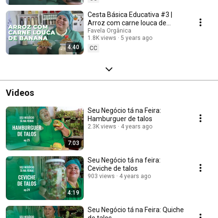
Cesta Básica Educativa #3 |
Arroz com carne louca de
banana
Favela Orgânica
1.8K views
5 years ago
4:40
CC
Videos
Seu Negócio tá na Feira:
Hamburguer de talos
2.3K views
4 years ago
7:03
Seu Negócio tá na feira:
Ceviche de talos
903 views
4 years ago
4:19
Seu Negócio tá na Feira: Quiche
de talos