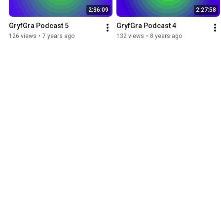
2:36:09
2:27:58
GryfGra Podcast 5
GryfGra Podcast 4
126 views
•
7 years ago
132 views
•
8 years ago