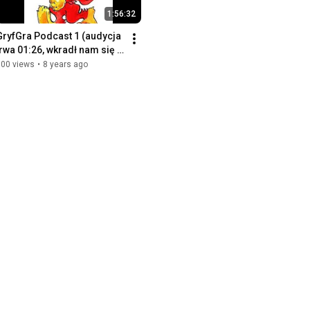
1:56:32
GryfGra Podcast 1 (audycja 
trwa 01:26, wkradł nam się 
chochlik na koniec 
300 views
•
8 years ago
nagrania) :)