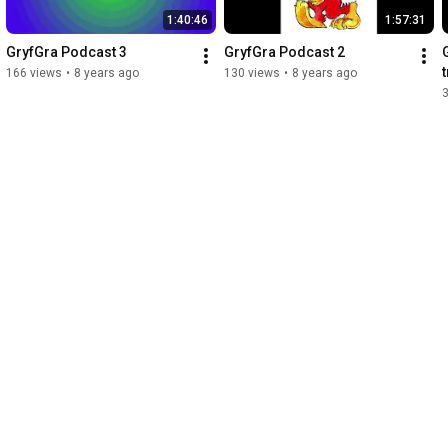
1:40:46
1:57:31
GryfGra Podcast 3
GryfGra Podcast 2
166 views
•
8 years ago
130 views
•
8 years ago