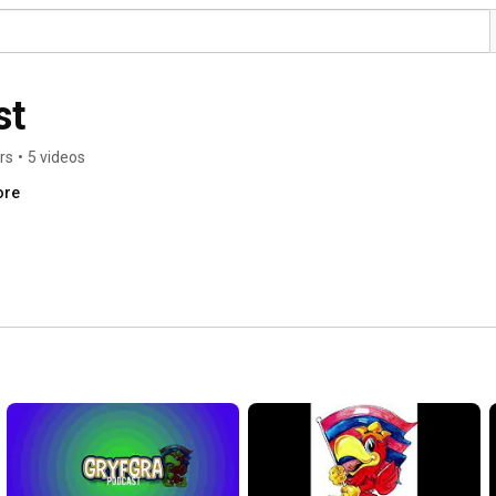
st
rs
•
5 videos
ore