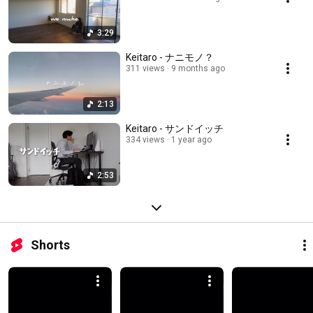
3:29
Keitaro - ナニモノ？
311 views
9 months ago
2:13
Keitaro - サンドイッチ
334 views
1 year ago
2:53
Shorts