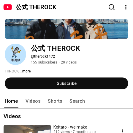
公式 THEROCK
公式 THEROCK
@therock1472
155 subscribers
•
20 videos
THROCK 
...more
Subscribe
Home
Videos
Shorts
Search
Videos
Keitaro - we make
212 views
7 months ago