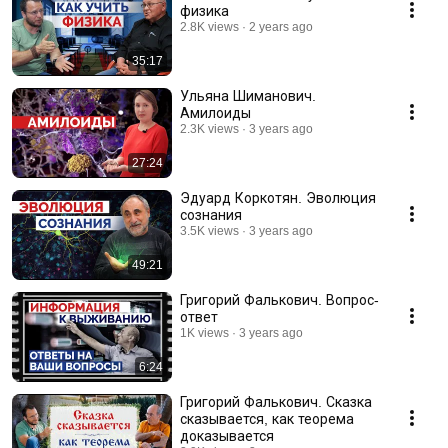
физика
2.8K views
2 years ago
35:17
Ульяна Шиманович.
Амилоиды
2.3K views
3 years ago
27:24
Эдуард Коркотян. Эволюция
сознания
3.5K views
3 years ago
49:21
Григорий Фалькович. Вопрос-
ответ
1K views
3 years ago
6:24
Григорий Фалькович. Сказка
сказывается, как теорема
доказывается