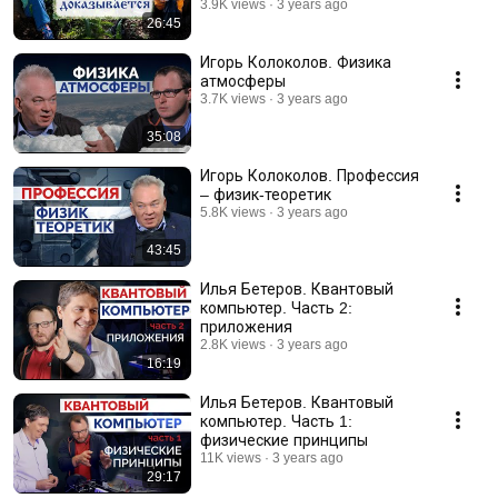
3.9K views
3 years ago
26:45
Игорь Колоколов. Физика
атмосферы
3.7K views
3 years ago
35:08
Игорь Колоколов. Профессия
– физик-теоретик
5.8K views
3 years ago
43:45
Илья Бетеров. Квантовый
компьютер. Часть 2:
приложения
2.8K views
3 years ago
16:19
Илья Бетеров. Квантовый
компьютер. Часть 1:
физические принципы
11K views
3 years ago
29:17