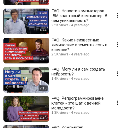
1:15
FAQ: Новости компьютеров.
IBM квантовый компьютер. В
чем уникальность?
2.5K views
4 years ago
4:44
FAQ: Какие неизвестные
химические элементы есть в
космосе?
2.5K views
4 years ago
2:15
FAQ: Могу ли я сам создать
нейросеть?
1.4K views
4 years ago
2:15
FAQ: Репрограммирование
клеток - это шаг к вечной
молодости?
1.3K views
4 years ago
2:24
FAQ: Компьютер,