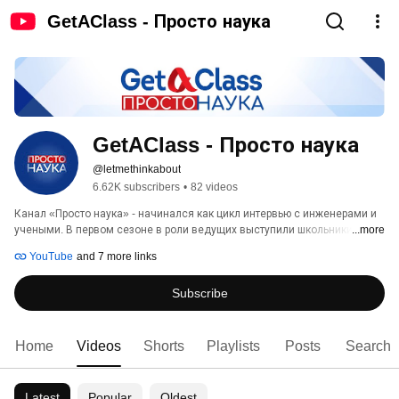
GetAClass - Просто наука
GetAClass - Просто наука
@letmethinkabout
6.62K subscribers
•
82 videos
Канал «Просто наука» - начинался как цикл интервью с инженерами и 
учеными. В первом сезоне в роли ведущих выступили школьники, 
...more
которым посчастливилось заглянуть в лаборатории и на производства. 
YouTube
and 7 more links
Subscribe
Home
Videos
Shorts
Playlists
Posts
Search
Latest
Popular
Oldest