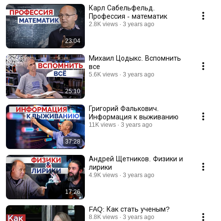
Карл Сабельфельд.
Профессия - математик
2.8K views
3 years ago
23:04
Михаил Цодыкс. Вспомнить
все
5.6K views
3 years ago
25:10
Григорий Фалькович.
Информация к выживанию
11K views
3 years ago
37:28
Андрей Щетников. Физики и
лирики
4.9K views
3 years ago
17:26
FAQ: Как стать ученым?
8.8K views
3 years ago