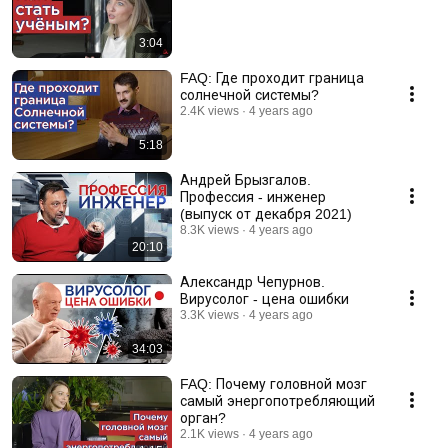
3:04
FAQ: Где проходит граница
солнечной системы?
2.4K views
4 years ago
5:18
Андрей Брызгалов.
Профессия - инженер
(выпуск от декабря 2021)
8.3K views
4 years ago
20:10
Александр Чепурнов.
Вирусолог - цена ошибки
3.3K views
4 years ago
34:03
FAQ: Почему головной мозг
самый энергопотребляющий
орган?
2.1K views
4 years ago