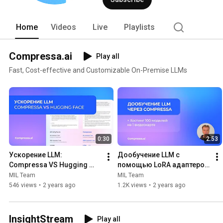
Home
Videos
Live
Playlists
Compressa.ai
Play all
Fast, Cost-effective and Customizable On-Premise LLMs
0:30
2:53
Ускорение LLM: 
Дообучение LLM с 
Compressa VS Hugging 
помощью LoRA адаптеров 
Face
и Сompressa
MIL Team
MIL Team
546 views
•
2 years ago
1.2K views
•
2 years ago
InsightStream
Play all