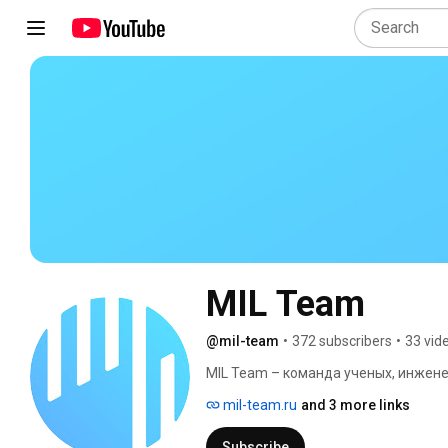
MIL Team
@mil-team
•
372 subscribers
•
33 vid
MIL Team – команда ученых, инженеров,
Мы работаем вместе, чтобы исследо
mil-team.ru
and 3 more links
для наших партнеров. 
Subscribe