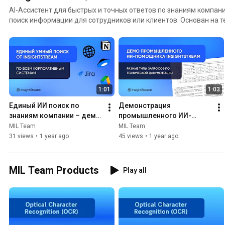
AI-Ассистент для быстрых и точных ответов по знаниям компан
поиск информации для сотрудников или клиентов. Основан на технологиях Gen AI
(Генеративный AI) с использованием LLM (Large Laguage Model) 
Generation).
1:01
1:03
Единый ИИ поиск по 
Демонстрация 
знаниям компании – демо 
промышленного ИИ-
от InsightStream
помощника InsightStream
MIL Team
MIL Team
31 views
•
1 year ago
45 views
•
1 year ago
MIL Team Products
Play all