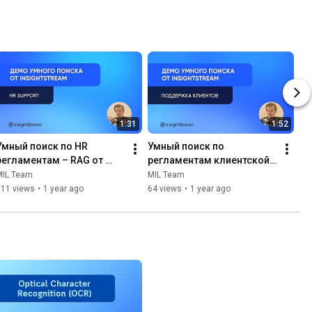
1:31
1:52
Умный поиск по HR 
Умный поиск по 
регламентам – RAG от 
регламентам клиентской 
InsightStream
поддержки – RAG от 
MIL Team
MIL Team
InsightStream
111 views
•
1 year ago
64 views
•
1 year ago