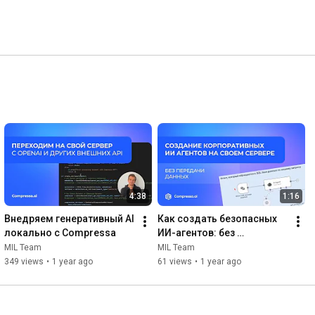
4:38
1:16
Внедряем генеративный AI 
Как создать безопасных 
локально с Compressa
ИИ-агентов: без 
программирования, на 
MIL Team
MIL Team
своих серверах – на n8n и 
349 views
•
1 year ago
61 views
•
1 year ago
Compressa