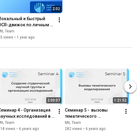
2:02
Локальный и быстрый 
OCR-движок по личным и 
полнотекстовым 
MIL Team
документам – OCR iDog 
65 views
•
1 year ago
MIL Team
2:00:07
1:21:52
Семинар 4 - Организация 
Семинар 5 -  вызовы 
научных исследований в 
тематического 
студенческой среде, на 
моделирования. 
MIL Team
MIL Team
примере ВШЭ, ИСП РАН и 
Ренормализация и 
318 views
•
6 years ago
282 views
•
6 years ago
mipt.ai
энтропия, банк тем и 