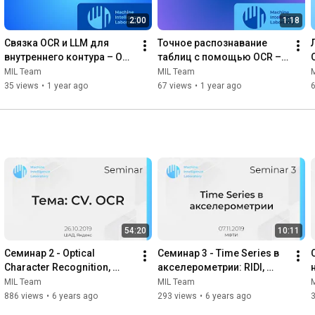
2:00
1:18
Связка OCR и LLM для 
Точное распознавание 
внутреннего контура – OCR 
таблиц с помощью OCR – 
iDog MIL Team
iDog MIL Team
MIL Team
MIL Team
35 views
•
1 year ago
67 views
•
1 year ago
54:20
10:11
Семинар 2 - Optical 
Семинар 3 - Time Series в 
Character Recognition, 
акселерометрии: RIDI, 
поиск бликов,методы 
IONet и RoNIN
MIL Team
MIL Team
детекции и бинаризации 
886 views
•
6 years ago
293 views
•
6 years ago
текста,DDI-100