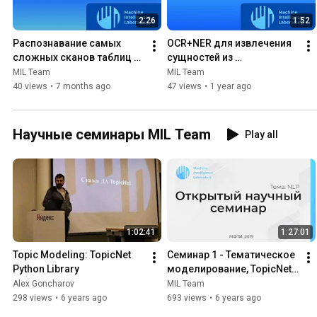
2:26
1:52
Распознавание самых 
OCR+NER для извлечения 
сложных сканов таблиц с 
сущностей из 
OCR iDog от MIL Team
неструктурированных 
MIL Team
MIL Team
документов – OCR iDog 
40 views
•
7 months ago
47 views
•
1 year ago
MIL Team
Научные семинары MIL Team
Play all
1:02:41
1:27:01
Topic Modeling: TopicNet 
Семинар 1 - Тематическое 
Python Library
моделирование, TopicNet, 
knowlege factory и обзор 
Alex Goncharov
MIL Team
конференции RANLP 2019
298 views
•
6 years ago
693 views
•
6 years ago