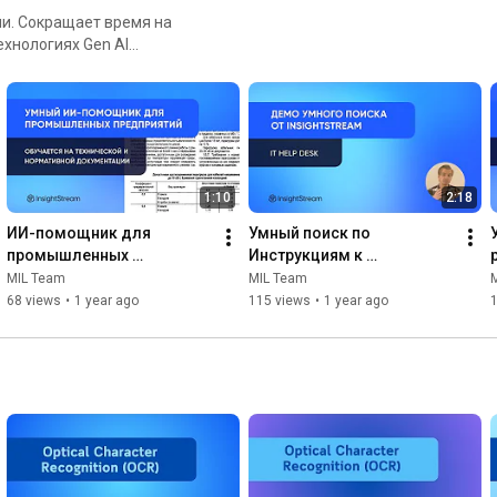
ии. Сокращает время на
и RAG (Retrieve Augmented
1:10
2:18
ИИ-помощник для 
Умный поиск по 
промышленных 
Инструкциям к 
предприятий — демо от 
Оборудованию – RAG от 
MIL Team
MIL Team
InsightStream
InsightStream
68 views
•
1 year ago
115 views
•
1 year ago