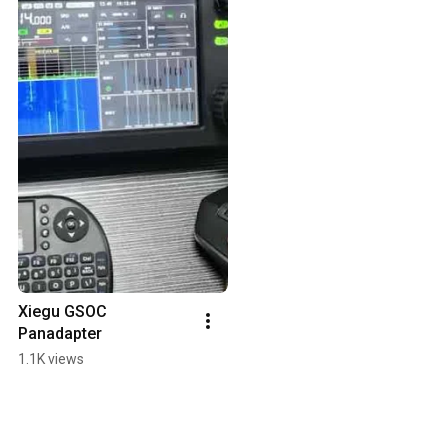
Хiegu GSOC 
Panadapter
1.1K views