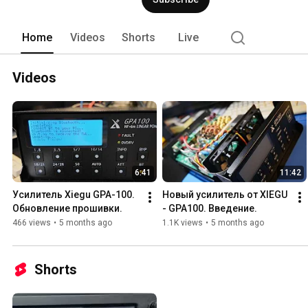
Home
Videos
Shorts
Live
Videos
6:41
11:42
Усилитель Xiegu GPA-100. 
Новый усилитель от XIEGU 
Обновление прошивки.
- GPA100. Введение.
466 views
•
5 months ago
1.1K views
•
5 months ago
Shorts