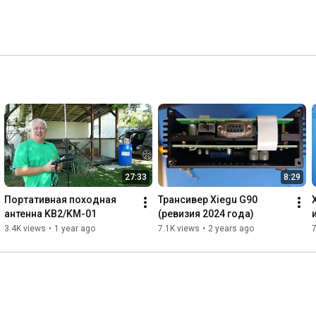
27:33
8:29
Портативная походная 
Трансивер Xiegu G90 
антенна KB2/KM-01
(ревизия 2024 года)
3.4K views
•
1 year ago
7.1K views
•
2 years ago
7