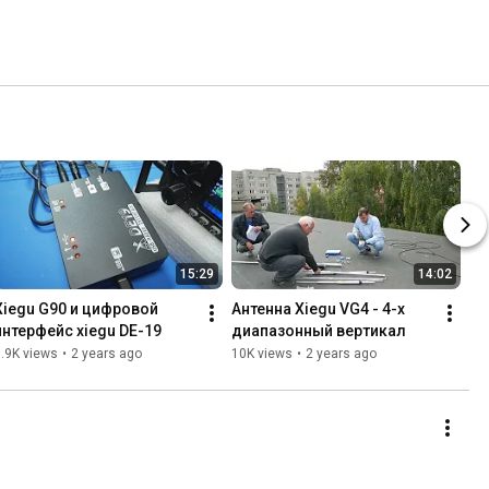
15:29
14:02
Xiegu G90 и цифровой 
Антенна Xiegu VG4 - 4-х 
интерфейс xiegu DE-19
диапазонный вертикал
.9K views
•
2 years ago
10K views
•
2 years ago