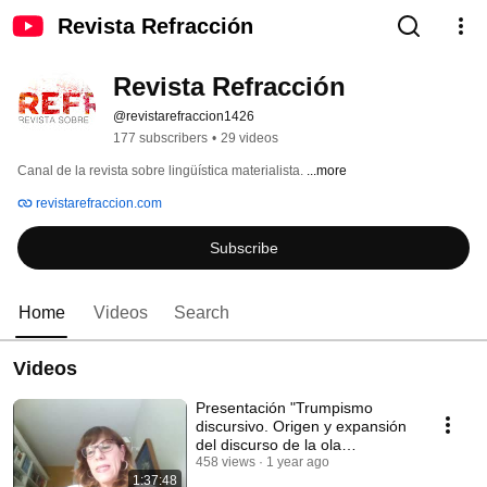
Revista Refracción
Revista Refracción
@revistarefraccion1426
177 subscribers
•
29 videos
Canal de la revista sobre lingüística materialista. 
...more
revistarefraccion.com
Subscribe
Home
Videos
Search
Videos
Presentación "Trumpismo
discursivo. Origen y expansión
del discurso de la ola
reaccionaria global"
458 views
1 year ago
1:37:48