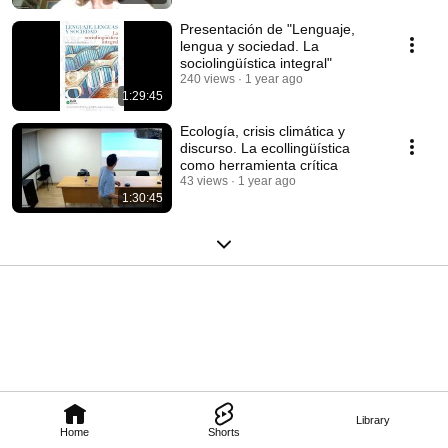
Presentación de "Lenguaje,
lengua y sociedad. La
sociolingüística integral"
240 views
1 year ago
1:29:45
Ecología, crisis climática y
discurso. La ecollingüística
como herramienta crítica
43 views
1 year ago
1:30:45
Library
Home
Shorts