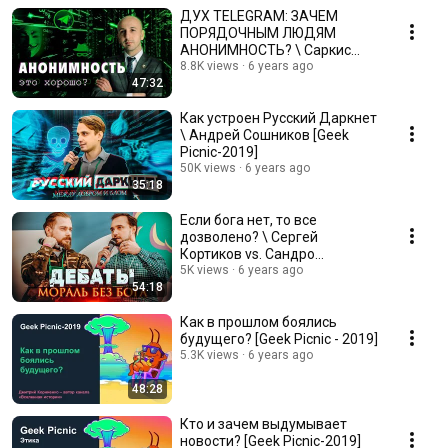
ДУХ TELEGRAM: ЗАЧЕМ
ПОРЯДОЧНЫМ ЛЮДЯМ
АНОНИМНОСТЬ? \ Саркис
Дарбинян [Geek Picnic-2019]
8.8K views
6 years ago
47:32
Как устроен Русский Даркнет
\ Андрей Сошников [Geek
Picnic-2019]
50K views
6 years ago
35:18
Если бога нет, то все
дозволено? \ Сергей
Кортиков vs. Сандро
Пантелеев [Geek Picnic-2019]
5K views
6 years ago
54:18
Как в прошлом боялись
будущего? [Geek Picnic - 2019]
5.3K views
6 years ago
48:28
Кто и зачем выдумывает
новости? [Geek Picnic-2019]