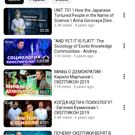
UNIT 731 \ How the Japanese
Tortured People in the Name of
Science \ Anna Gorovaya [Geek
Picnic-2...
2.3K views
4 years ago
32:26
"AND YET IT IS FLAT!": The
Sociology of Exotic Knowledge
Communities - Andrey
Kozhanov | SKEPTICO...
11K views
5 years ago
1:02:05
МИФЫ О ДЕМОКРАТИИ -
Кирилл Мартынов \
СКЕПТИКОН 2019
11K views
5 years ago
59:17
КОГДА ИДТИ К ПСИХОЛОГУ?
- Евгения Куминская \
СКЕПТИКОН 2019
5.8K views
6 years ago
47:01
ПОЧЕМУ СКЕПТИКИ ВЕРЯТ В