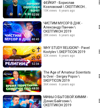
ФЕЙКИ? - Борислав
Козловский \ СКЕПТИКОН
2019
10K views
6 years ago
52:06
ЧИСТИМ МУСОР В ДНК -
Александр Панчин \
СКЕПТИКОН 2019
28K views
6 years ago
40:45
WHY STUDY RELIGION? - Pavel
Kostylev \ SKEPTICON 2019
32K views
6 years ago
52:04
The Age of Amateur Scientists
Is Over - Sergey Popov \
SKEPTICON 2019
36K views
6 years ago
48:55
МИФЫ О БЫТОВОЙ ХИМИИ -
Денис Байгозин \
СКЕПТИКОН 2019