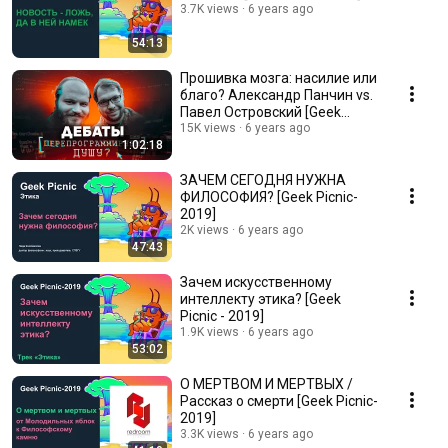
3.7K views
6 years ago
54:13
Прошивка мозга: насилие или
благо? Александр Панчин vs.
Павел Островский [Geek
Picnic-2019]
15K views
6 years ago
1:02:18
ЗАЧЕМ СЕГОДНЯ НУЖНА
ФИЛОСОФИЯ? [Geek Picnic-
2019]
2K views
6 years ago
47:43
Зачем искусственному
интеллекту этика? [Geek
Picnic - 2019]
1.9K views
6 years ago
53:02
О МЕРТВОМ И МЕРТВЫХ /
Рассказ о смерти [Geek Picnic-
2019]
3.3K views
6 years ago