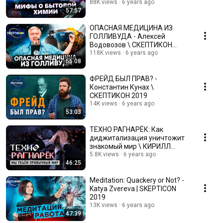
88K views
6 years ago
57:57
ОПАСНАЯ МЕДИЦИНА ИЗ
ГОЛЛИВУДА - Алексей
Водовозов \ СКЕПТИКОН
2019
118K views
6 years ago
55:08
ФРЕЙД БЫЛ ПРАВ? -
Константин Кунах \
СКЕПТИКОН 2019
14K views
6 years ago
53:03
ТЕХНО РАГНАРЁК: Как
диджитализация уничтожит
знакомый мир \ КИРИЛЛ
ТЕЛИН [Geek Picnic-2019]
5.8K views
6 years ago
46:25
Meditation: Quackery or Not? -
Katya Zvereva | SKEPTICON
2019
13K views
6 years ago
47:39