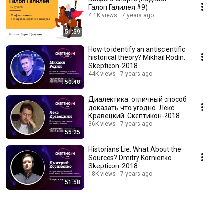
Галоп Галилея #9)
4.1K views
7 years ago
51:59
How to identify an antiscientific
historical theory? Mikhail Rodin.
Skepticon-2018
44K views
7 years ago
50:48
Диалектика: отличный способ
доказать что угодно. Лекс
Кравецкий. Скептикон-2018
36K views
7 years ago
55:25
Historians Lie. What About the
Sources? Dmitry Kornienko.
Skepticon-2018
18K views
7 years ago
51:58