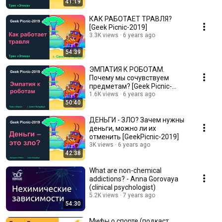
41:19
КАК РАБОТАЕТ ТРАВЛЯ?
[Geek Picnic-2019]
3.3K views
6 years ago
54:39
ЭМПАТИЯ К РОБОТАМ.
Почему мы сочувствуем
предметам? [Geek Picnic-
2019]
1.6K views
6 years ago
50:40
ДЕНЬГИ - ЗЛО? Зачем нужны
деньги, можно ли их
отменить [GeekPicnic-2019]
3K views
6 years ago
42:38
What are non-chemical
addictions? - Anna Gorovaya
(clinical psychologist)
5.2K views
7 years ago
54:30
Мифы о спорте (подкаст