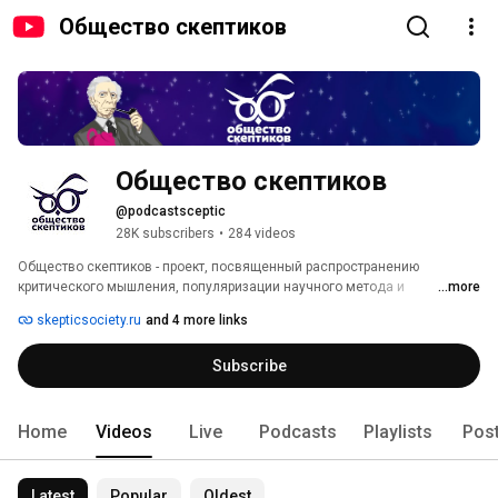
Общество скептиков
Общество скептиков
@podcastsceptic
28K subscribers
•
284 videos
Общество скептиков - проект, посвященный распространению 
критического мышления, популяризации научного метода и 
...more
оппонированию паранормальным, эзотерическим, псевдонаучным и 
skepticsociety.ru
and 4 more links
любым другим бездоказательным дисциплинам, феномены которых 
могут быть объяснены с точки зрения науки и рациональной мысли. 
Subscribe
Home
Videos
Live
Podcasts
Playlists
Pos
Latest
Popular
Oldest