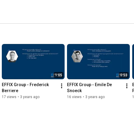
1:05
0:53
EFFIX Group - Frederick 
EFFIX Group - Emile De 
Berriere
Snoeck
17 views
•
3 years ago
16 views
•
3 years ago