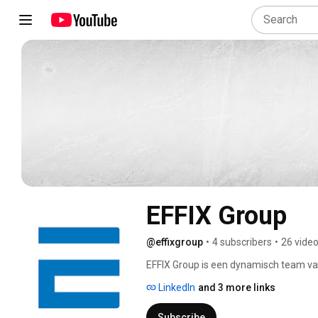
EFFIX Group
@effixgroup
•
4 subscribers
•
26 vide
EFFIX Group is een dynamisch team van 
geschikte technologie onderbouwt. We 
LinkedIn
and 3 more links
voelen en te handelen. Onze prioriteit
onder meer te ontzorgen op het vlak va
Subscribe