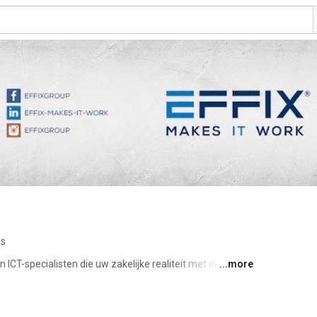
os
ICT-specialisten die uw zakelijke realiteit met de meest 
...more
onderscheiden ons door vanuit uw wereld te denken, te 
 is dat u zich kan focussen op uw corebusiness door u 
n Cloud-, netwerkinfrastructuur en telefonie; niet alleen 