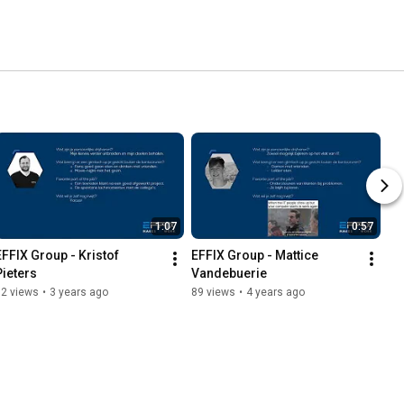
1:07
0:57
EFFIX Group - Kristof 
EFFIX Group - Mattice 
Pieters
Vandebuerie
12 views
•
3 years ago
89 views
•
4 years ago