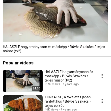
HALÁSZLÉ hagyományosan és másképp / Bűvös Szakács / teljes
műsor (tv2)
Popular videos
HALÁSZLÉ hagyományosan és
másképp / Bűvös Szakács /
teljes műsor (tv2)
319K views
7 years ago
24:06
TONKATSU, a tökéletes japán
rántott hús / Bűvös Szakács -
teljes epizód
46K views
7 years ago