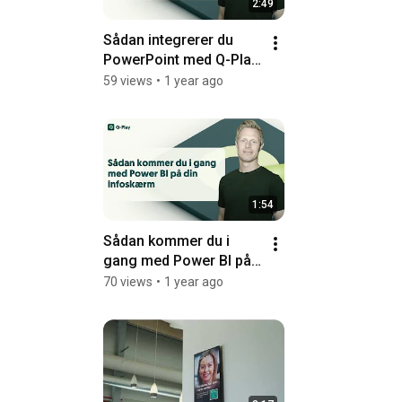
2:49
Sådan integrerer du 
PowerPoint med Q-Play 
Digital Signage | Step-
59 views
•
1 year ago
by-step guide
1:54
Sådan kommer du i 
gang med Power BI på 
din infoskærm
70 views
•
1 year ago