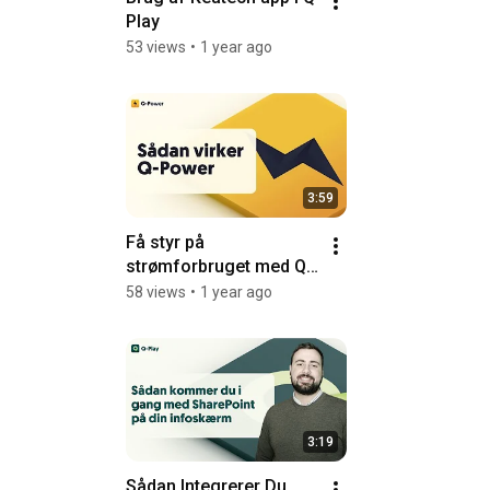
Play
53 views
•
1 year ago
3:59
Få styr på 
strømforbruget med Q-
Power
58 views
•
1 year ago
3:19
Sådan Integrerer Du 