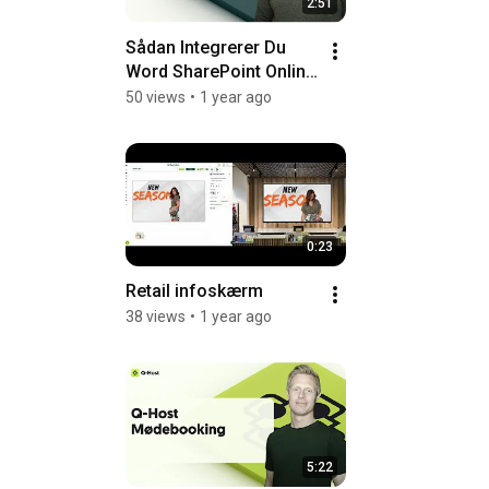
2:51
Sådan Integrerer Du 
Word SharePoint Online 
Dokument i Q-Play
50 views
•
1 year ago
0:23
Retail infoskærm
38 views
•
1 year ago
5:22