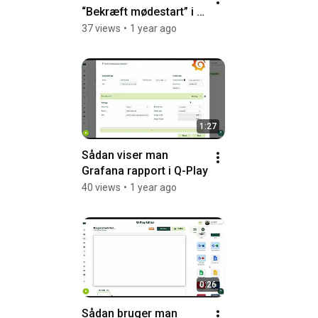
“Bekræft mødestart” i 
Q-Cal
37 views
•
1 year ago
1:27
Sådan viser man 
Grafana rapport i Q-Play
40 views
•
1 year ago
0:26
Sådan bruger man 