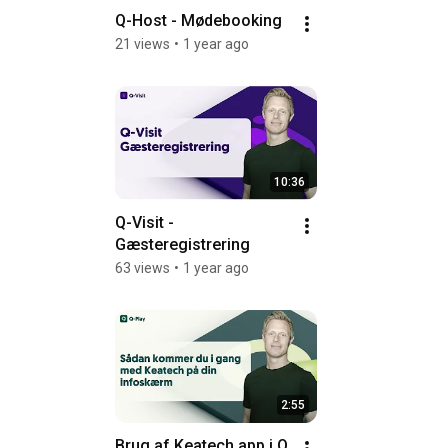
Q-Host - Mødebooking
21 views
•
1 year ago
10:36
Q-Visit - 
Gæsteregistrering
63 views
•
1 year ago
2:55
Brug af Keatech app i Q 