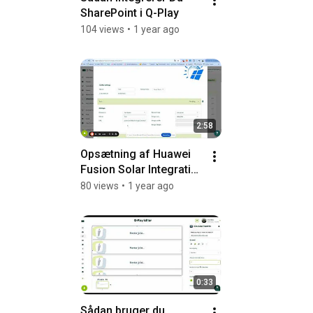
SharePoint i Q-Play
104 views
•
1 year ago
2:58
Opsætning af Huawei 
Fusion Solar Integration 
i Q-Play
80 views
•
1 year ago
0:33
Sådan bruger du 