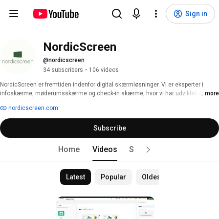
Sign in
NordicScreen
@nordicscreen
34 subscribers
•
106 videos
NordicScreen er fremtiden indenfor digital skærmløsninger. Vi er eksperter i 
infoskærme, møderumsskærme og check-in skærme, hvor vi har udviklet et 
...more
brugervenligt software til, at kunne håndtere sine egne skærme på en nem og 
nordicscreen.com
overskueligt måde. 
Subscribe
Home
Videos
Shorts
Live
Playl
Latest
Popular
Oldest