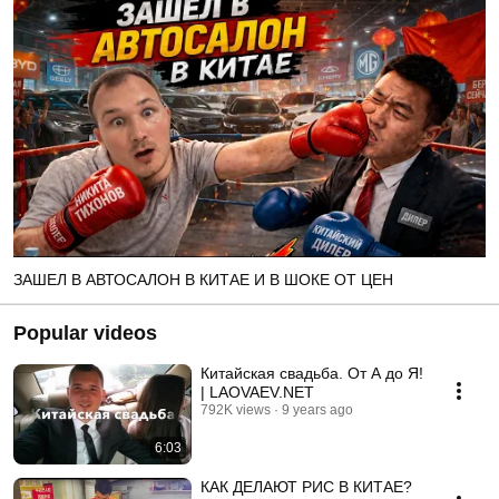
ЗАШЕЛ В АВТОСАЛОН В КИТАЕ И В ШОКЕ ОТ ЦЕН
Popular videos
Китайская свадьба. От А до Я!
| LAOVAEV.NET
792K views
9 years ago
6:03
КАК ДЕЛАЮТ РИС В КИТАЕ?