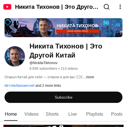
Никита Тихонов | Это Другой
Китай
Никита Тихонов | Это 
Другой Китай 
@NickitaTikhonov
8.93K subscribers
•
213 videos
Открыл Китай для себя — открою и для вас 🇨🇳 
...more
t.me/laovaev.net
and 2 more links
Subscribe
Home
Videos
Shorts
Live
Playlists
Posts