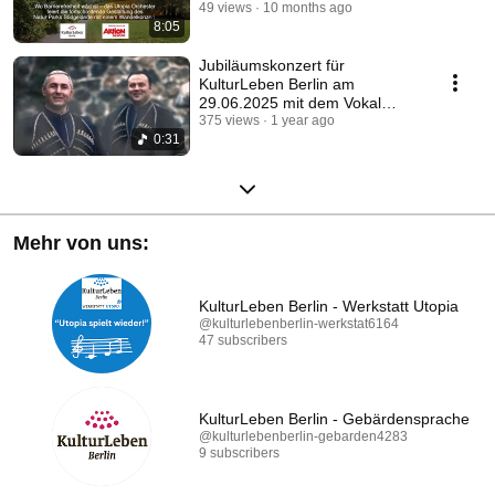
Südgeländ
49 views
10 months ago
8:05
Jubiläumskonzert für
KulturLeben Berlin am
29.06.2025 mit dem Vokal
Ensemble Batumi Video Nr. 2
375 views
1 year ago
0:31
Mehr von uns:
KulturLeben Berlin - Werkstatt Utopia
@kulturlebenberlin-werkstat6164
47 subscribers
KulturLeben Berlin - Gebärdensprache
@kulturlebenberlin-gebarden4283
9 subscribers