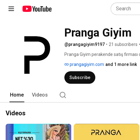
Pranga Giyim
@prangagiyim9197
•
21 subscribers
Pranga Giyim perakende satış firması 
müşteri memnuniyeti, kaliteli ve güvenl
prangagiyim.com
and 1 more link
platformlarına taşımanın gurur ve mut
Subscribe
Home
Videos
Videos