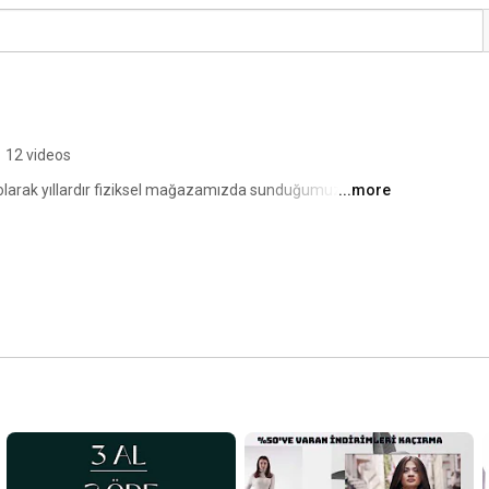
•
12 videos
olarak yıllardır fiziksel mağazamızda sunduğumuz 
...more
i alışveriş ilkelerini www.prangagiyim.com online 
luluğunu yaşıyoruz. 