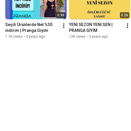
0:30
0:26
Seçili Ürünlerde Net %30 
YENİ SEZON YENİ SEN | 
indirim | Pranga Giyim
PRANGA GİYİM
1.1K views
•
3 years ago
12K views
•
3 years ago