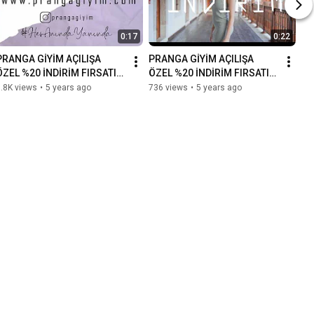
0:17
0:22
PRANGA GİYİM AÇILIŞA 
PRANGA GİYİM AÇILIŞA 
ÖZEL %20 İNDİRİM FIRSATINI 
ÖZEL %20 İNDİRİM FIRSATINI 
KAÇIRMAYIN
KAÇIRMA
.8K views
•
5 years ago
736 views
•
5 years ago