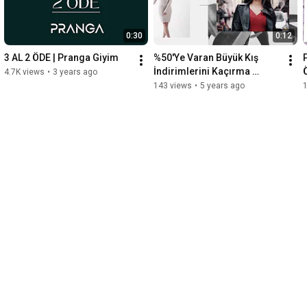
0:30
0:12
3 AL 2 ÖDE | Pranga Giyim
%50'Ye Varan Büyük Kış 
İndirimlerini Kaçırma 
4.7K views
•
3 years ago
Pranga Giyim 
143 views
•
5 years ago
1
#heranındayanında