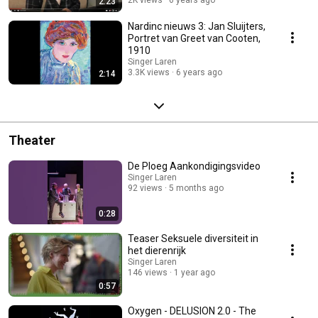
2:23
Nardinc nieuws 3: Jan Sluijters,
Portret van Greet van Cooten,
1910
Singer Laren
3.3K views
6 years ago
2:14
Theater
De Ploeg Aankondigingsvideo
Singer Laren
92 views
5 months ago
0:28
Teaser Seksuele diversiteit in
het dierenrijk
Singer Laren
146 views
1 year ago
0:57
Oxygen - DELUSION 2.0 - The