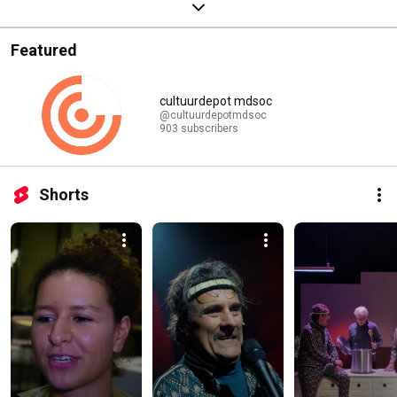
Featured
cultuurdepot mdsoc
@cultuurdepotmdsoc
903 subscribers
Shorts