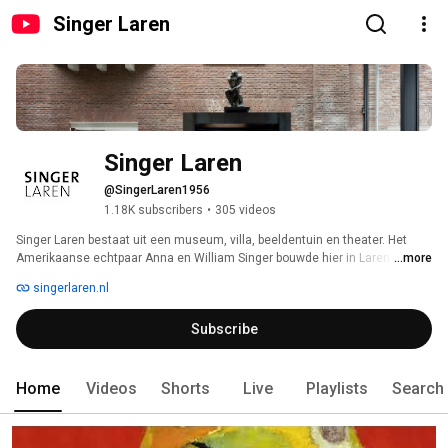
Singer Laren
Singer Laren
@SingerLaren1956
1.18K subscribers
•
305 videos
Singer Laren bestaat uit een museum, villa, beeldentuin en theater. Het 
Amerikaanse echtpaar Anna en William Singer bouwde hier in Laren begin 
...more
vorige eeuw de Villa De Wilde Zwanen. Hier ontvingen ze hun vrienden, 
singerlaren.nl
onder wie vele kunstenaars. Samen brachten ze een indrukwekkende 
kunstcollectie bijeen. In 1956 werden er een museum en een theater aan 
Subscribe
de villa gebouwd. 
Home
Videos
Shorts
Live
Playlists
Search