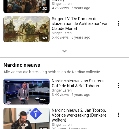
Singer Laren
4.2K views
6 years ago
1:52
Singer TV: 'De Dam en de
sluizen aan de Achterzaan' van
Claude Monet
Singer Laren
5.4K views
6 years ago
1:49
Nardinc nieuws
Alle video's die betrekking hebben op de Nardinc collectie.
Nardinc nieuws: Jan Sluijters:
Café de Nuit & Bal Tabarin
Singer Laren
3.4K views
6 years ago
2:21
Nardinc nieuws 2: Jan Toorop,
Vóór de werkstaking (Donkere
wolken)
Singer Laren
2K views
6 years ago