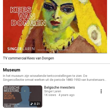
TV commercial Kees van Dongen
Museum
In het museum zijn wisselende tentoonstellingen te zien. De
Singercollectie omvat werken uit de periode 1880-1950 van kunstenaars
als Anton Mauve, Jan Sluijters, Kees van Dongen, Leo Gestel en Bart van
Belgische meesters
der Leck. Naast schilderijen en werken op papier bevat de collectie een
hoeveelheid prachtige beelden, waaronder zeven werken van Auguste
Singer Laren
1K views
4 years ago
Rodin. Hiermee kan Singer bogen op de grootste verzameling van deze
beeldhouwer in Nederland, met als hoogtepunt 'De Denker' van Auguste
Rodin.
0:21