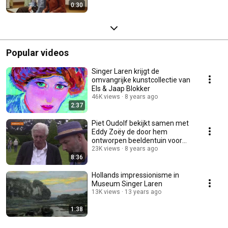
0:30
Popular videos
Singer Laren krijgt de
omvangrijke kunstcollectie van
Els & Jaap Blokker
46K views
8 years ago
2:37
Piet Oudolf bekijkt samen met
Eddy Zoëy de door hem
ontworpen beeldentuin voor
Singer Laren
23K views
8 years ago
8:36
Hollands impressionisme in
Museum Singer Laren
13K views
13 years ago
1:38