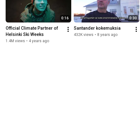
0:16
0:30
Official Climate Partner of 
Santander kokemuksia
Helsinki Ski Weeks
432K views
•
8 years ago
1.4M views
•
4 years ago