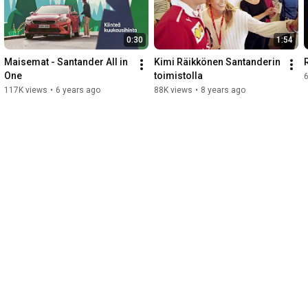
0:30
1:54
Maisemat - Santander All in 
Kimi Räikkönen Santanderin 
One
toimistolla
117K views
•
6 years ago
88K views
•
8 years ago