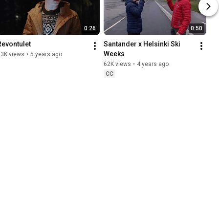
0:26
0:50
Revontulet
Santander x Helsinki Ski 
Weeks
63K views
•
5 years ago
62K views
•
4 years ago
CC