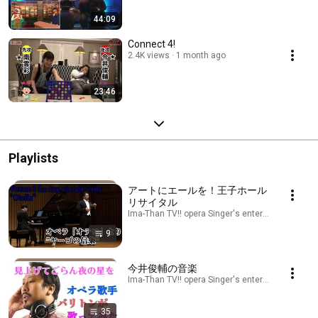
44:09
Connect 4!
2.4K views
1 month ago
23:46
Playlists
アートにエールを！王子ホール
リサイタル
Ima-Than TV!! opera Singer's entertainment!! · Pl
9
今井俊輔の音楽
Ima-Than TV!! opera Singer's entertainment!! · Pl
35