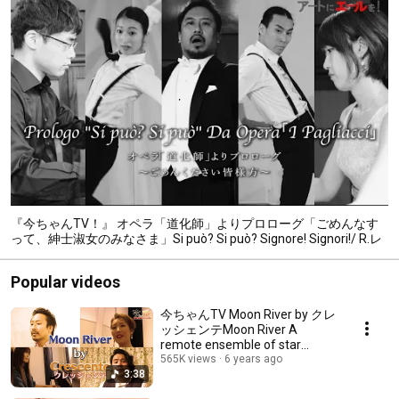
『今ちゃんTV！』 オペラ「道化師」よりプロローグ「ごめんなす
って、紳士淑女のみなさま」Si può? Si può? Signore! Signori!/ R.レ
オンカヴァッロ
Popular videos
今ちゃんTV Moon River by クレ
ッシェンテMoon River A
remote ensemble of star
teams by top Japanese opera
565K views
6 years ago
3:38
singers