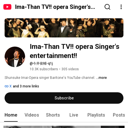
Ima-Than TV!! opera Singer's
entertainment!!
Ima-Than TV!! opera Singer's 
entertainment!!
@今井俊輔-q1j
10.3K subscribers
•
305 videos
Shunsuke Imai-Opera singer Baritone's YouTube channel. 
...more
X
and 3 more links
Subscribe
Home
Videos
Shorts
Live
Playlists
Posts