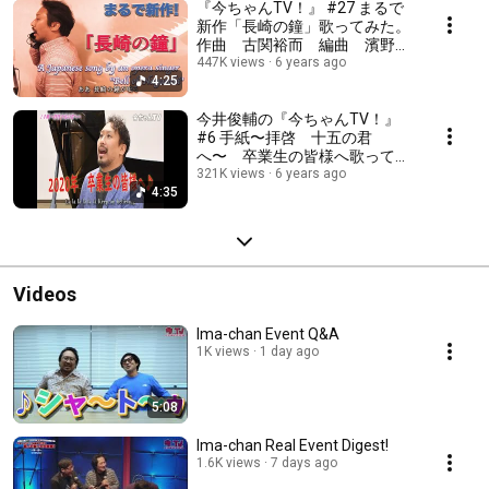
『今ちゃんTV！』 #27 まるで
新作「長崎の鐘」歌ってみた。
作曲 古関裕而 編曲 濱野基
行
447K views
6 years ago
4:25
今井俊輔の『今ちゃんTV！』
#6 手紙〜拝啓 十五の君
へ〜 卒業生の皆様へ歌ってみ
た！
321K views
6 years ago
4:35
Videos
Ima-chan Event Q&A
1K views
1 day ago
5:08
Ima-chan Real Event Digest!
1.6K views
7 days ago