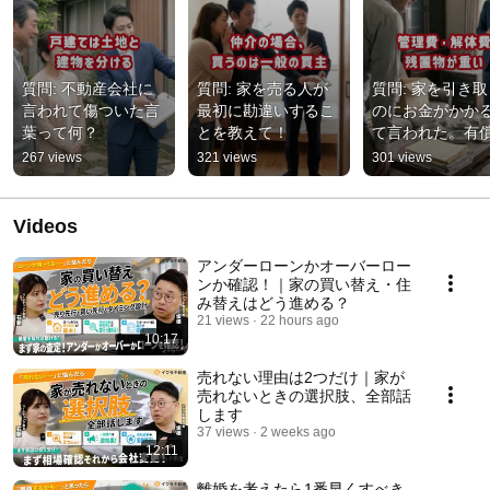
質問: 不動産会社に
質問: 家を売る人が
質問: 家を引き取
言われて傷ついた言
最初に勘違いするこ
のにお金がかか
葉って何？
とを教えて！
て言われた。有
取について教え
267 views
321 views
301 views
Videos
アンダーローンかオーバーロー
ンか確認！｜家の買い替え・住
み替えはどう進める？
21 views
22 hours ago
10:17
売れない理由は2つだけ｜家が
売れないときの選択肢、全部話
します
37 views
2 weeks ago
12:11
離婚を考えたら1番早くすべき