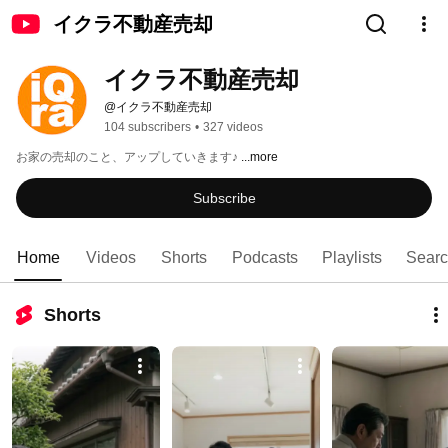
イクラ不動産売却
イクラ不動産売却
@イクラ不動産売却
104 subscribers
•
327 videos
お家の売却のこと、アップしていきます♪ 
...more
Subscribe
Home
Videos
Shorts
Podcasts
Playlists
Sear
Shorts