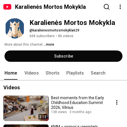
Karalienės Mortos Mokykla
Karalienės Mortos Mokykla
@karalienesmortosmokykla629
668 subscribers
•
86 videos
More about this channel
...more
Subscribe
Home
Videos
Shorts
Playlists
Search
Videos
Best moments from the Early
Childhood Education Summit
2026, Vilnius
138 views
3 months ago
2:13
KMM – pirmoji ir vienintelė