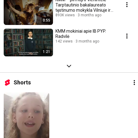
Tarptautinio bakalaureato
tęstinumo mokykla Vilniuje ir
Kaune
893K views
3 months ago
0:55
KMM mokiniai apie IB PYP.
Radvilė
142 views
3 months ago
1:21
Shorts