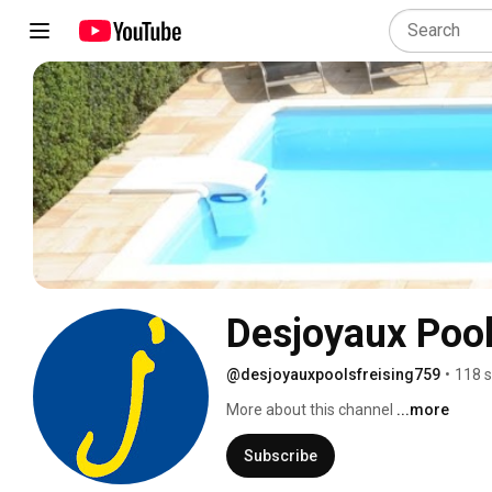
Desjoyaux Pool
@desjoyauxpoolsfreising759
•
118 s
More about this channel
...more
Subscribe