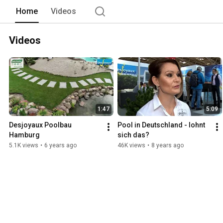
Home
Videos
Videos
1:47
5:09
Desjoyaux Poolbau 
Pool in Deutschland - lohnt 
Hamburg
sich das?
5.1K views
•
6 years ago
46K views
•
8 years ago