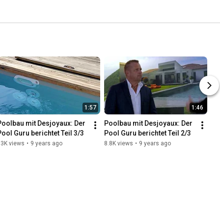
1:57
1:46
Poolbau mit Desjoyaux: Der 
Poolbau mit Desjoyaux: Der 
Pool Guru berichtet Teil 3/3
Pool Guru berichtet Teil 2/3
13K views
•
9 years ago
8.8K views
•
9 years ago