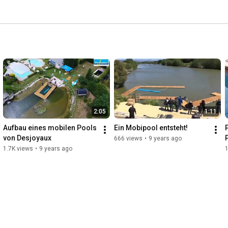
2:05
1:11
Aufbau eines mobilen Pools 
Ein Mobipool entsteht!
von Desjoyaux
666 views
•
9 years ago
1.7K views
•
9 years ago