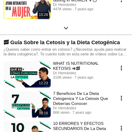
Dr. Hernández
447K views
7 years ago
15:28
🥓 Guía Sobre la Cetosis y la Dieta Cetogénica
¿Quieres saber como entrar en cetosis? ¿Necesitas ayuda para realizar
la dieta cetogénica?, Te cuento todo en esta serie de vídeos sobre La
cetosis y la dieta cetogénica: Qué es, como entrar en cetosis, errores,
WHAT IS NUTRITIONAL
beneficios, como realizarlo si eres mujer, cetosis y ayuno... y mucho
más.
KETOSIS 🥑🥓
Dr. Hernández
310K views
7 years ago
12:23
7 Beneficios De La Dieta
Cetogenica Y La Cetosis Que
Deberías Conocer
Dr. Hernández
86K views
7 years ago
10:16
10 ERRORES Y EFECTOS
SECUNDARIOS De La Dieta