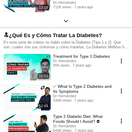
Dr. Hernández
711K views
7 years ago
13:59
🔝¿Qué Es y Cómo Tratar La Diabetes?
En esta serie de vídeos os hablo sobre la Diabetes [Tipo 1 y 2]. Qué
son, cuales son sus síntomas y cómo tratarlas. La Diabetes Mellitus ha
aumentado en un 400% en los últimos 30 años a nivel mundial, por eso
Treatment for Type 1 Diabetes
es importante que conozcas todo sobre esta patología que esta
arraigando en la sociedad.
Dr. Hernández
65K views
7 years ago
15:03
✅ What Is Type 2 Diabetes and
Its Symptoms
Dr. Hernández
436K views
7 years ago
12:49
Type 2 Diabetic Diet: What
Foods Should I Avoid? ⛔
Dr. Hernández
644K views
7 years ago