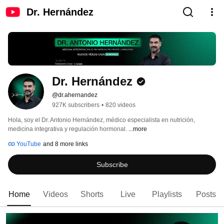
Dr. Hernández
Dr. Hernández
@dr.ahernandez
927K subscribers
•
820 videos
Hola, soy el Dr. Antonio Hernández, médico especialista en nutrición, 
medicina integrativa y regulación hormonal. 
...more
YouTube
and 8 more links
Subscribe
Home
Videos
Shorts
Live
Playlists
Posts