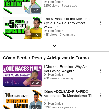
Dr. Hernández
325K views
7 years ago
17:20
The 5 Phases of the Menstrual
Cycle: How Do They Affect
Women?
Dr. Hernández
44K views
7 years ago
18:53
Cómo Perder Peso y Adelgazar de Forma
Saludable
I Diet and Exercise, Why Am I
Not Losing Weight?
Dr. Hernández
96K views
5 years ago
21:34
Cómo ADELGAZAR RÁPIDO
Acelerando Tu Metabolismo 🏃‍♂️
🏃‍♀️
Dr. Hernández
423K views
7 years ago
23:20