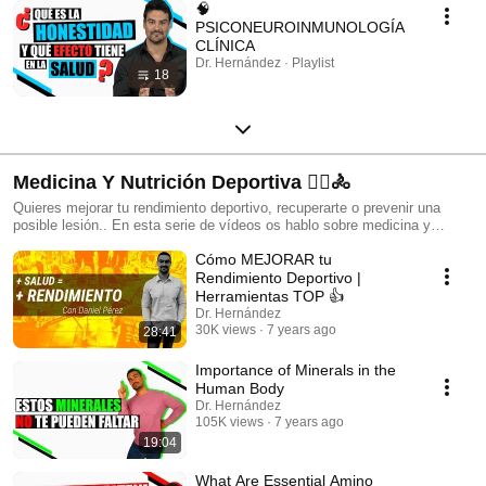
🧠
PSICONEUROINMUNOLOGÍA
CLÍNICA
Dr. Hernández · Playlist
18
Medicina Y Nutrición Deportiva 🚴‍♀️🚴
Quieres mejorar tu rendimiento deportivo, recuperarte o prevenir una
posible lesión.. En esta serie de vídeos os hablo sobre medicina y
nutrición deportiva
Cómo MEJORAR tu
Rendimiento Deportivo |
Herramientas TOP 👍
Dr. Hernández
30K views
7 years ago
28:41
Importance of Minerals in the
Human Body
Dr. Hernández
105K views
7 years ago
19:04
What Are Essential Amino