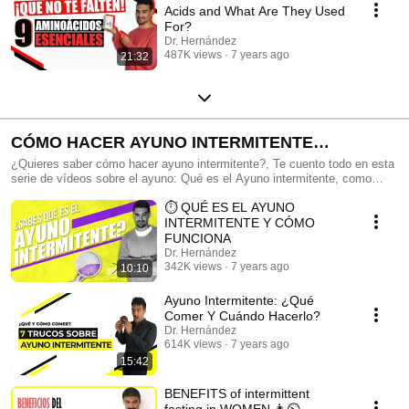
Acids and What Are They Used
For?
Dr. Hernández
487K views
7 years ago
21:32
CÓMO HACER AYUNO INTERMITENTE
[MegaGuía] ⏱️🍴
¿Quieres saber cómo hacer ayuno intermitente?, Te cuento todo en esta
serie de vídeos sobre el ayuno: Qué es el Ayuno intermitente, como
hacerlo, errores, beneficios, como realizarlo si eres mujer y mucho más.
⏱️ QUÉ ES EL AYUNO
INTERMITENTE Y CÓMO
FUNCIONA
Dr. Hernández
342K views
7 years ago
10:10
Ayuno Intermitente: ¿Qué
Comer Y Cuándo Hacerlo?
Dr. Hernández
614K views
7 years ago
15:42
BENEFITS of intermittent
fasting in WOMEN 👩⏲️