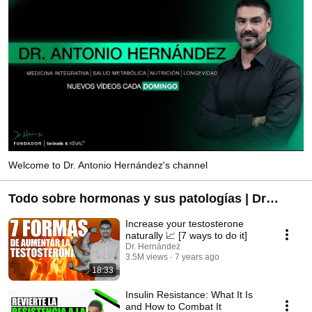
Welcome to Dr. Antonio Hernández's channel
Todo sobre hormonas y sus patologías | Dr
hernández
Increase your testosterone
naturally 📈 [7 ways to do it]
Dr. Hernández
3.5M views
7 years ago
18:33
Insulin Resistance: What It Is
and How to Combat It