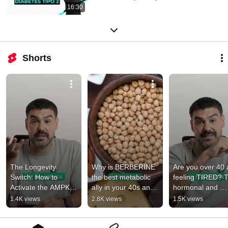
16:30
Shorts
The Longevity 
Why is BERBERINE 
Are you over 40 
Switch: How to 
the best metabolic 
feeling TIRED? T
Activate the AMPK 
ally in your 40s and 
hormonal and 
Pathway at 40 🧬
50s?
metabolic reason
1.4K views
2.8K views
1.5K views