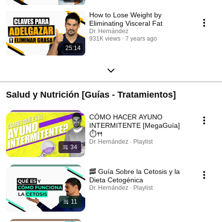
How to Lose Weight by
Eliminating Visceral Fat
Dr. Hernández
931K views
7 years ago
25:14
Salud y Nutrición [Guías - Tratamientos]
CÓMO HACER AYUNO
INTERMITENTE [MegaGuía]
⏱️🍴
Dr. Hernández · Playlist
34
🥓 Guía Sobre la Cetosis y la
Dieta Cetogénica
Dr. Hernández · Playlist
11