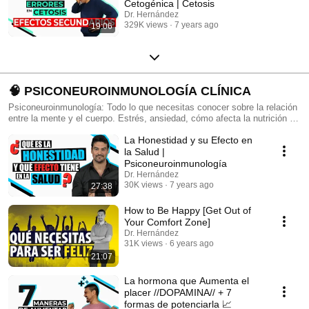
Cetogénica | Cetosis
Dr. Hernández
329K views
7 years ago
19:06
🧠 PSICONEUROINMUNOLOGÍA CLÍNICA
Psiconeuroinmunología: Todo lo que necesitas conocer sobre la relación
entre la mente y el cuerpo. Estrés, ansiedad, cómo afecta la nutrición a
nuestra mente etc...
La Honestidad y su Efecto en
la Salud |
Psiconeuroinmunología
Dr. Hernández
30K views
7 years ago
27:38
How to Be Happy [Get Out of
Your Comfort Zone]
Dr. Hernández
31K views
6 years ago
21:07
La hormona que Aumenta el
placer //DOPAMINA// + 7
formas de potenciarla 📈