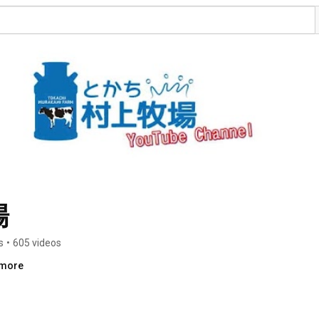
場
s
•
605 videos
.more