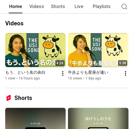
Home
Videos
Shorts
Live
Playlists
Videos
4:24
5:38
もう、という名の余白
牛歩よりも星座が速い
1 view
•
16 hours ago
10 views
•
1 day ago
Shorts