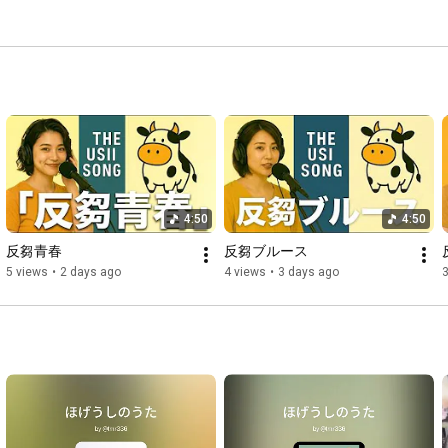
4:50
4:50
反芻青春
反芻ブルース
5 views
•
2 days ago
4 views
•
3 days ago
3