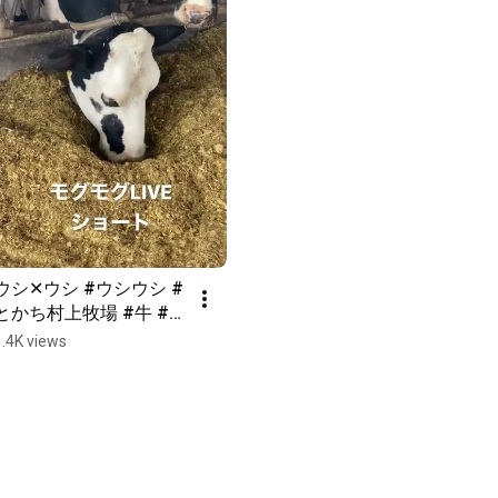
ウシ✕ウシ #ウシウシ #
とかち村上牧場 #牛 #乳
牛 #ホルスタイン #ショ
1.4K views
ート#モグモグLIVE