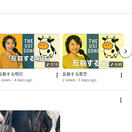
3:13
4:40
反芻する明日
反芻する星空
 views
•
4 days ago
2 views
•
5 days ago