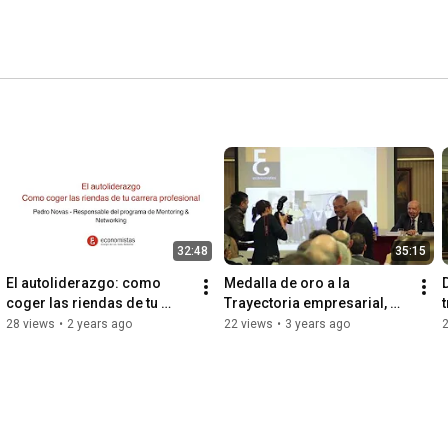
32:48
35:15
El autoliderazgo: como 
Medalla de oro a la 
coger las riendas de tu 
Trayectoria empresarial, 
carrera profesional
Gabriel Sampol (Diada dels 
28 views
•
2 years ago
22 views
•
3 years ago
Economistes 2016)