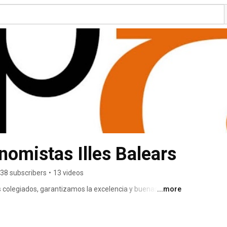
nomistas Illes Balears
38 subscribers
•
13 videos
colegiados, garantizamos la excelencia y buenas 
...more
servicios de valor añadido a los miembros del Colegio. 