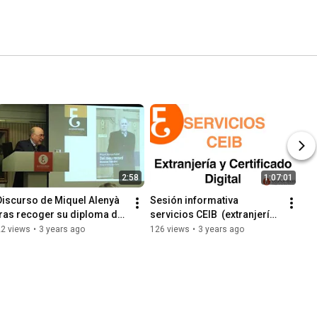
2:58
1:07:01
Discurso de Miquel Alenyà 
Sesión informativa 
tras recoger su diploma de 
servicios CEIB  (extranjería 
50 años de colegiación 
y certificado digital)
22 views
•
3 years ago
126 views
•
3 years ago
(Diada Economistas 2017)