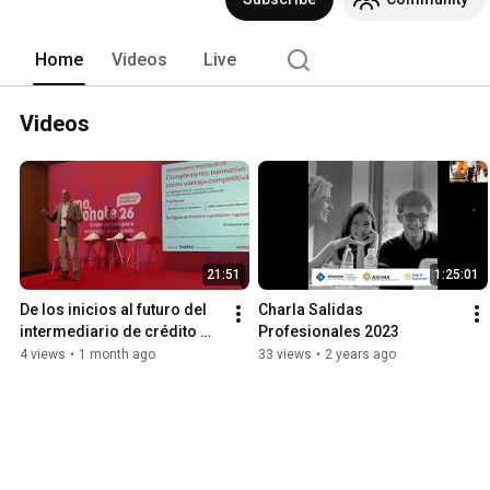
Home
Videos
Live
Videos
21:51
1:25:01
De los inicios al futuro del 
Charla Salidas 
intermediario de crédito 
Profesionales 2023
inmobiliario ICI o broker 
4 views
•
1 month ago
33 views
•
2 years ago
hipotecario