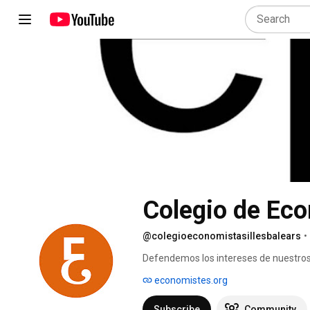
Colegio de Eco
@colegioeconomistasillesbalears
•
Defendemos los intereses de nuestros 
prácticas en la profesión y ofrecemos 
economistes.org
Subscribe
Community