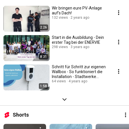
Wir bringen eure PV-Anlage
auf's Dach!
132 views
2 years ago
2:26
Start in die Ausbildung - Dein
erster Tag bei der ENERVIE
298 views
3 years ago
8:31
Schritt für Schritt zur eigenen
Wallbox - So funktioniert die
Installation - Stadtwerke
Lüdenscheid
64 views
4 years ago
1:58
Shorts