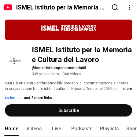
ISMEL Istituto per la Memoria e
Cultura del Lavoro
ISMEL Istituto per la Memoria 
e Cultura del Lavoro
@ismel-istitutoperlamemoria08
339 subscribers
•
366 videos
ISMEL è un Centro archivistico-bibliotecario, di documentazione e ricerca, 
in cooperazione fra tre istituti culturali. Nasce a Torino nel 2008 per 
...more
raccogliere la memoria di quella forte identità di Torino e del Piemonte 
ismel.it
and 2 more links
costituita dal suo sviluppo industriale nel XX secolo. Grazie alla sua 
compagine associativa è un progetto unico nel genere in Italia, e tra i pochi 
Subscribe
in Europa, capace non solo di custodire la memoria storica e le 
testimonianze sul lavoro e sui diritti sociali ma di restituirle a un pubblico 
più vasto utilizzando linguaggi e forme innovative. 
Home
Videos
Live
Podcasts
Playlists
Sear