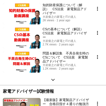
知的財産保護について（解
説） CS法規 家電製品アド
バイザー
大岩俊之の家電とITの達人
2K views
1 year ago
3:51
CSの基本について（解説）
CS法規 家電製品アドバイザ
ー
大岩俊之の家電とITの達人
2.7K views
2 years ago
4:02
問題＆解説集 不具合発生時の
CSについて CS法規 家電製
品アドバイザー
大岩俊之の家電とITの達人
1.2K views
2 years ago
3:53
家電アドバイザー試験情報
【最新版】家電製品アドバイザ
ー 合格目指す４通りの勉強方