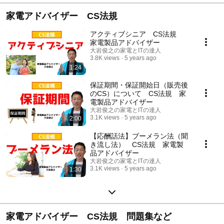
家電アドバイザー CS法規
アクティブシニア CS法規
家電製品アドバイザー
大岩俊之の家電とITの達人
3.8K views
5 years ago
1:24
保証期間・保証開始日（販売後
のCS）について CS法規 家
電製品アドバイザー
大岩俊之の家電とITの達人
3.1K views
5 years ago
2:00
【応酬話法】ブーメラン法（聞
き流し法） CS法規 家電製
品アドバイザー
大岩俊之の家電とITの達人
3.1K views
5 years ago
1:30
家電アドバイザー CS法規 問題集など