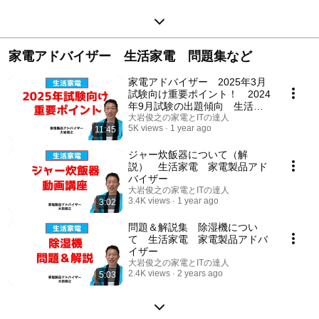
家電アドバイザー 生活家電 問題集など
家電アドバイザー 2025年3月
試験向け重要ポイント！ 2024
年9月試験の出題傾向 生活家
電
大岩俊之の家電とITの達人
5K views
1 year ago
11:45
ジャー炊飯器について（解
説） 生活家電 家電製品アド
バイザー
大岩俊之の家電とITの達人
3.4K views
1 year ago
3:02
問題＆解説集 除湿機につい
て 生活家電 家電製品アドバ
イザー
大岩俊之の家電とITの達人
2.4K views
2 years ago
5:03