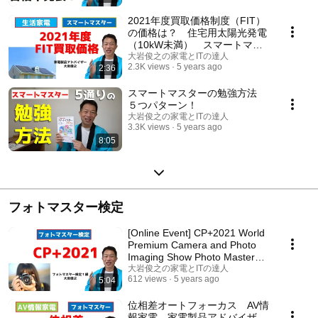
2021年度買取価格制度（FIT）
の価格は？ 住宅用太陽光発電
（10kW未満） スマートマス
ター 生活家電 家電製品アド
大岩俊之の家電とITの達人
2.3K views
5 years ago
2:36
バイザー
スマートマスターの勉強方法
５つパターン！
大岩俊之の家電とITの達人
3.3K views
5 years ago
8:05
フォトマスター検定
[Online Event] CP+2021 World
Premium Camera and Photo
Imaging Show Photo Master
Exam
大岩俊之の家電とITの達人
612 views
5 years ago
5:04
位相差オートフォーカス AV情
報家電 家電製品アドバイザ