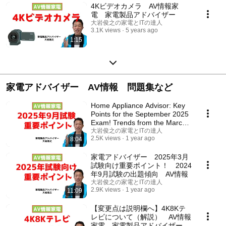
4Kビデオカメラ AV情報家
電 家電製品アドバイザー
大岩俊之の家電とITの達人
3.1K views
5 years ago
1:15
家電アドバイザー AV情報 問題集など
Home Appliance Advisor: Key
Points for the September 2025
Exam! Trends from the March
2025 Exam -...
大岩俊之の家電とITの達人
2.5K views
1 year ago
8:04
家電アドバイザー 2025年3月
試験向け重要ポイント！ 2024
年9月試験の出題傾向 AV情報
大岩俊之の家電とITの達人
2.9K views
1 year ago
11:09
【変更点は説明欄へ】4K8Kテ
レビについて（解説） AV情報
家電 家電製品アドバイザー