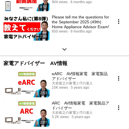
Home Electronics - H...
904 views
6 months ago
4:52
Please tell me the questions for
the September 2025 (49th)
Home Appliance Advisor Exam!
850 views
9 months ago
2:46
家電アドバイザー AV情報
eARC AV情報家電 家電製品
アドバイザー
大岩俊之の家電とITの達人
15K views
5 years ago
2:53
ARC AV情報家電 家電製品ア
ドバイザー
大岩俊之の家電とITの達人
5.2K views
5 years ago
2:07