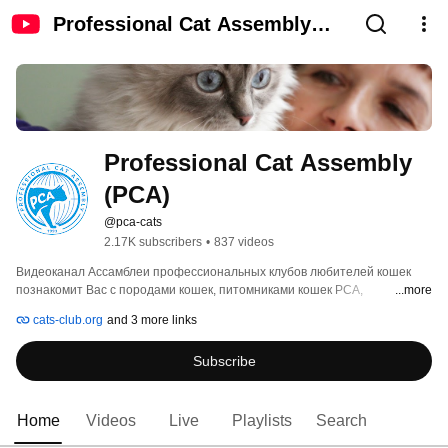
Professional Cat Assembly
(PCA)
Professional Cat Assembly 
(PCA)
@pca-cats
2.17K subscribers
•
837 videos
Видеоканал Ассамблеи профессиональных клубов любителей кошек 
познакомит Вас с породами кошек, питомниками кошек PCA, 
...more
выставками кошек PCA в формате online. Здесь Вы найдете много видео 
cats-club.org
and 3 more links
породистых кошек системы PCA и познакомитесь с работой 
организации по разведению кошек. 
Subscribe
Home
Videos
Live
Playlists
Search