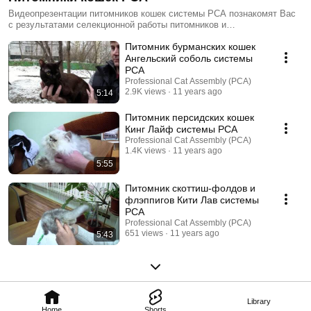
Видеопрезентации питомников кошек системы PCA познакомят Вас
с результатами селекционной работы питомников и
продемонстрируют выпускаемых котят
Питомник бурманских кошек
Ангельский соболь системы
PCA
Professional Cat Assembly (PCA)
2.9K views
11 years ago
5:14
Питомник персидских кошек
Кинг Лайф системы PCA
Professional Cat Assembly (PCA)
1.4K views
11 years ago
5:55
Питомник скоттиш-фолдов и
флэппигов Кити Лав системы
PCA
Professional Cat Assembly (PCA)
651 views
11 years ago
5:43
Library
Home
Shorts