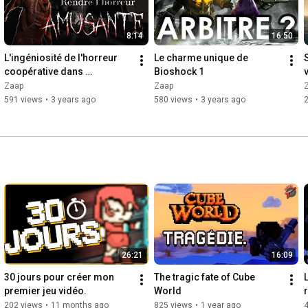
8:14
16:50
L'ingéniosité de l'horreur 
Le charme unique de 
coopérative dans 
Bioshock 1
Phasmophobia
Zaap
Zaap
591 views
•
3 years ago
580 views
•
3 years ago
26:21
16:09
30 jours pour créer mon 
The tragic fate of Cube 
premier jeu vidéo.
World
202 views
•
11 months ago
825 views
•
1 year ago
4