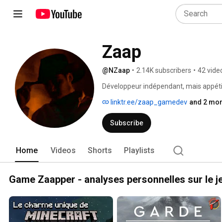
Zaap
@NZaap
•
2.14K subscribers
•
42 vide
Développeur indépendant, mais appéti
linktr.ee/zaap_gamedev
and 2 mor
Subscribe
Home
Videos
Shorts
Playlists
Game Zaapper - analyses personnelles sur le j