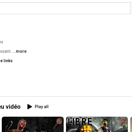
os
ssant. 
...more
e links
eu vidéo
Play all