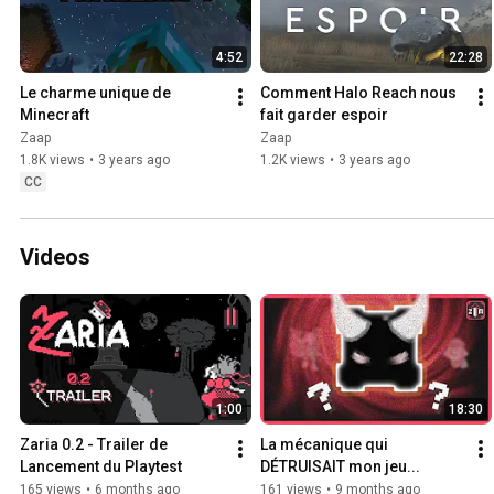
4:52
22:28
Le charme unique de 
Comment Halo Reach nous 
Minecraft
fait garder espoir
Zaap
Zaap
1.8K views
•
3 years ago
1.2K views
•
3 years ago
CC
Videos
1:00
18:30
Zaria 0.2 - Trailer de 
La mécanique qui 
Lancement du Playtest
DÉTRUISAIT mon jeu...
165 views
•
6 months ago
161 views
•
9 months ago