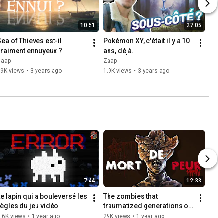
10:51
27:05
Sea of Thieves est-il 
Pokémon XY, c'était il y a 10 
vraiment ennuyeux ?
ans, déjà.
Zaap
Zaap
29K views
•
3 years ago
1.9K views
•
3 years ago
7:44
12:33
Le lapin qui a bouleversé les 
The zombies that 
règles du jeu vidéo
traumatized generations of 
gamers
.6K views
•
1 year ago
29K views
•
1 year ago