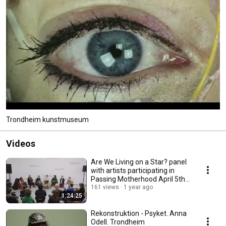
Trondheim kunstmuseum
Videos
Are We Living on a Star? panel
with artists participating in
Passing Motherhood April 5th
2025
161 views
1 year ago
1:24:25
Rekonstruktion - Psyket. Anna
Odell. Trondheim