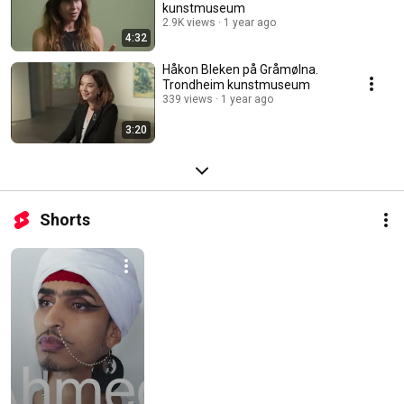
kunstmuseum
2.9K views
1 year ago
4:32
Håkon Bleken på Gråmølna.
Trondheim kunstmuseum
339 views
1 year ago
3:20
Shorts