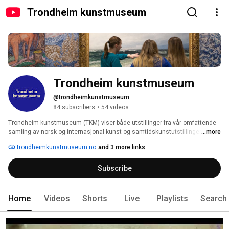
Trondheim kunstmuseum
Trondheim kunstmuseum
@trondheimkunstmuseum
84 subscribers
•
54 videos
Trondheim kunstmuseum (TKM) viser både utstillinger fra vår omfattende 
samling av norsk og internasjonal kunst og samtidskunstutstillinger. Vi har 
...more
to visningssteder: TKM Bispegata og TKM Gråmølna. TKM Bispegata er 
trondheimkunstmuseum.no
and 3 more links
museets hovedarena og ligger ved Nidarosdomen, her finner du også vår 
flotte museumsbutikk. I TKM Gråmølna i Trenerys gate ved Nedre Elvehavn, 
Subscribe
finner du verk fra Kunstgaven Håkon Bleken og andre utstillinger. 
Home
Videos
Shorts
Live
Playlists
Search